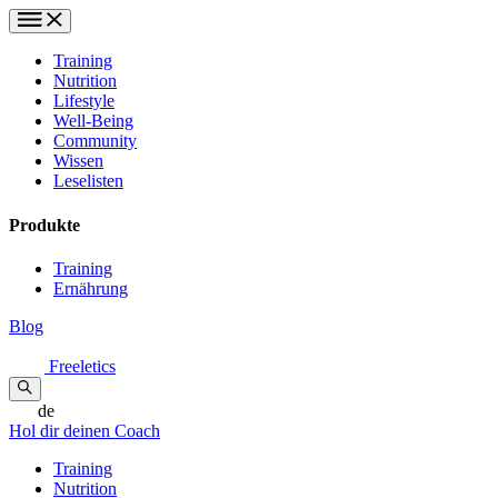
Training
Nutrition
Lifestyle
Well-Being
Community
Wissen
Leselisten
Produkte
Training
Ernährung
Blog
Freeletics
de
Hol dir deinen Coach
Training
Nutrition