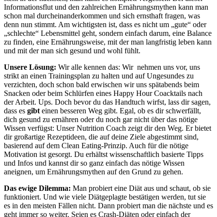
Informationsflut und den zahlreichen Ernährungsmythen kann man
schon mal durcheinanderkommen und sich ernsthaft fragen, was
denn nun stimmt. Am wichtigsten ist, dass es nicht um „gute“ oder
„schlechte“ Lebensmittel geht, sondern einfach darum, eine Balance
zu finden, eine Ernährungsweise, mit der man langfristig leben kann
und mit der man sich gesund und wohl fühlt.
Unsere Lösung:
Wir alle kennen das: Wir nehmen uns vor, uns
strikt an einen Trainingsplan zu halten und auf Ungesundes zu
verzichten, doch schon bald erwischen wir uns spätabends beim
Snacken oder beim Schlürfen eines Happy Hour Coacktails nach
der Arbeit. Ups. Doch bevor du das Handtuch wirfst, lass dir sagen,
dass es
gibt
einen besseren Weg gibt. Egal, ob es dir schwerfällt,
dich gesund zu ernähren oder du noch gar nicht über das nötige
Wissen verfügst: Unser Nutrition Coach zeigt dir den Weg. Er bietet
dir großartige Rezeptideen, die auf deine Ziele abgestimmt sind,
basierend auf dem Clean Eating-Prinzip. Auch für die nötige
Motivation ist gesorgt. Du erhältst wissenschaftlich basierte Tipps
und Infos und kannst dir so ganz einfach das nötige Wissen
aneignen, um Ernährungsmythen auf den Grund zu gehen.
Das ewige Dilemma:
Man probiert eine Diät aus und schaut, ob sie
funktioniert. Und wie viele Diätgeplagte bestätigen werden, tut sie
es in den meisten Fällen nicht. Dann probiert man die nächste und es
geht immer so weiter. Seien es Crash-Diäten oder einfach der