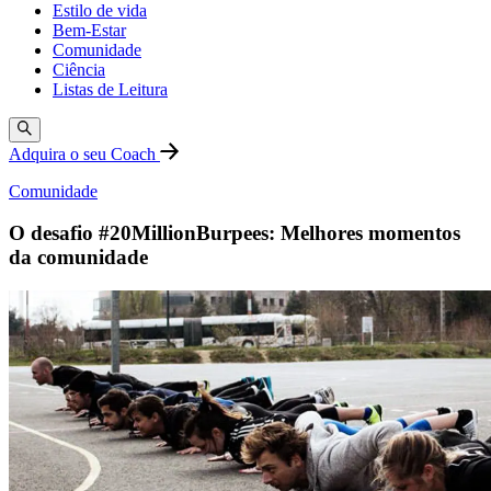
Estilo de vida
Bem-Estar
Comunidade
Ciência
Listas de Leitura
Adquira o seu Coach
Comunidade
O desafio #20MillionBurpees: Melhores momentos
da comunidade