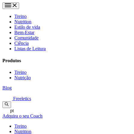
Treino
Nutrition
Estilo de vida
Bem-Estar
Comunidade
Ciência
Listas de Leitura
Produtos
Treino
Nutrição
Blog
Freeletics
pt
Adquira o seu Coach
Treino
Nutrition