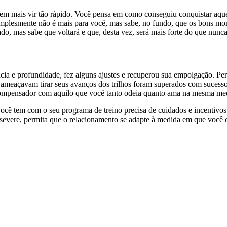
em mais vir tão rápido. Você pensa em como conseguiu conquistar aque
r simplesmente não é mais para você, mas sabe, no fundo, que os bons 
do, mas sabe que voltará e que, desta vez, será mais forte do que nunca
cia e profundidade, fez alguns ajustes e recuperou sua empolgação. Perc
 ameaçavam tirar seus avanços dos trilhos foram superados com sucess
ecompensador com aquilo que você tanto odeia quanto ama na mesma me
 você tem com o seu programa de treino precisa de cuidados e incent
Persevere, permita que o relacionamento se adapte à medida em que você c