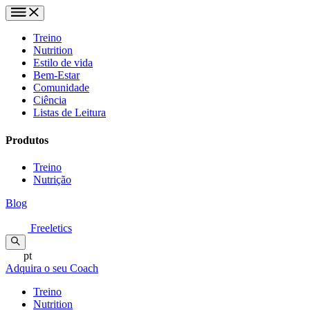
Treino
Nutrition
Estilo de vida
Bem-Estar
Comunidade
Ciência
Listas de Leitura
Produtos
Treino
Nutrição
Blog
Freeletics
pt
Adquira o seu Coach
Treino
Nutrition