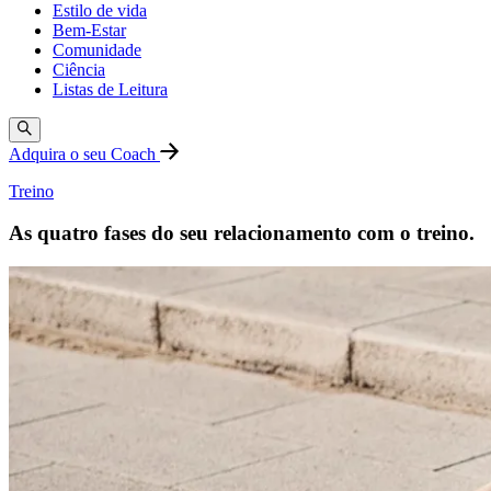
Estilo de vida
Bem-Estar
Comunidade
Ciência
Listas de Leitura
Adquira o seu Coach
Treino
As quatro fases do seu relacionamento com o treino.