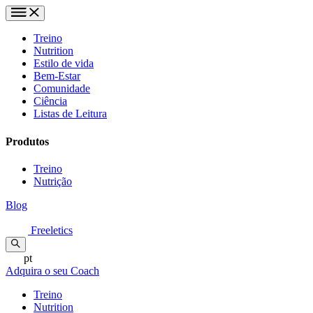
Treino
Nutrition
Estilo de vida
Bem-Estar
Comunidade
Ciência
Listas de Leitura
Produtos
Treino
Nutrição
Blog
Freeletics
pt
Adquira o seu Coach
Treino
Nutrition