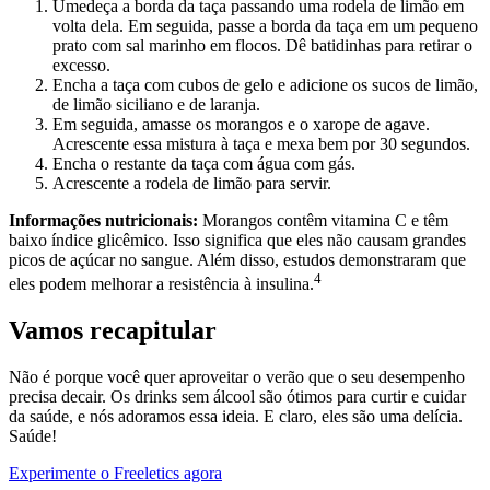
Umedeça a borda da taça passando uma rodela de limão em
volta dela. Em seguida, passe a borda da taça em um pequeno
prato com sal marinho em flocos. Dê batidinhas para retirar o
excesso.
Encha a taça com cubos de gelo e adicione os sucos de limão,
de limão siciliano e de laranja.
Em seguida, amasse os morangos e o xarope de agave.
Acrescente essa mistura à taça e mexa bem por 30 segundos.
Encha o restante da taça com água com gás.
Acrescente a rodela de limão para servir.
Informações nutricionais:
Morangos contêm vitamina C e têm
baixo índice glicêmico. Isso significa que eles não causam grandes
picos de açúcar no sangue. Além disso, estudos demonstraram que
4
eles podem melhorar a resistência à insulina.
Vamos recapitular
Não é porque você quer aproveitar o verão que o seu desempenho
precisa decair. Os drinks sem álcool são ótimos para curtir e cuidar
da saúde, e nós adoramos essa ideia. E claro, eles são uma delícia.
Saúde!
Experimente o Freeletics agora