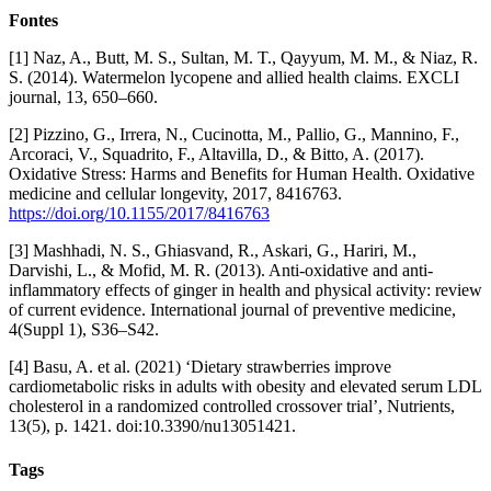
Fontes
[1] Naz, A., Butt, M. S., Sultan, M. T., Qayyum, M. M., & Niaz, R.
S. (2014). Watermelon lycopene and allied health claims. EXCLI
journal, 13, 650–660.
[2] Pizzino, G., Irrera, N., Cucinotta, M., Pallio, G., Mannino, F.,
Arcoraci, V., Squadrito, F., Altavilla, D., & Bitto, A. (2017).
Oxidative Stress: Harms and Benefits for Human Health. Oxidative
medicine and cellular longevity, 2017, 8416763.
https://doi.org/10.1155/2017/8416763
[3] Mashhadi, N. S., Ghiasvand, R., Askari, G., Hariri, M.,
Darvishi, L., & Mofid, M. R. (2013). Anti-oxidative and anti-
inflammatory effects of ginger in health and physical activity: review
of current evidence. International journal of preventive medicine,
4(Suppl 1), S36–S42.
[4] Basu, A. et al. (2021) ‘Dietary strawberries improve
cardiometabolic risks in adults with obesity and elevated serum LDL
cholesterol in a randomized controlled crossover trial’, Nutrients,
13(5), p. 1421. doi:10.3390/nu13051421.
Tags