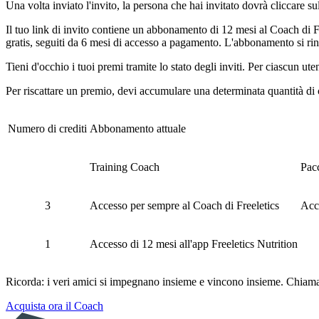
Una volta inviato l'invito, la persona che hai invitato dovrà cliccare s
Il tuo link di invito contiene un abbonamento di 12 mesi al Coach di Fr
gratis, seguiti da 6 mesi di accesso a pagamento. L'abbonamento si rin
Tieni d'occhio i tuoi premi tramite lo stato degli inviti. Per ciascun ute
Per riscattare un premio, devi accumulare una determinata quantità di 
Numero di crediti
Abbonamento attuale
Training Coach
Pacc
3
Accesso per sempre al Coach di Freeletics
Acce
1
Accesso di 12 mesi all'app Freeletics Nutrition
Ricorda: i veri amici si impegnano insieme e vincono insieme. Chiama a 
Acquista ora il Coach