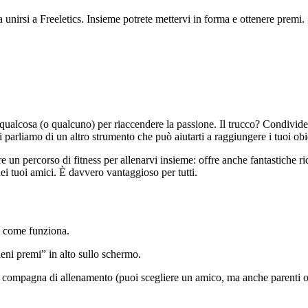
 a unirsi a Freeletics. Insieme potrete mettervi in forma e ottenere premi.
 qualcosa (o qualcuno) per riaccendere la passione. Il trucco? Condivid
i parliamo di un altro strumento che può aiutarti a raggiungere i tuoi obi
re un percorso di fitness per allenarvi insieme: offre anche fantastiche 
ei tuoi amici. È davvero vantaggioso per tutti.
co come funziona.
tieni premi” in alto sullo schermo.
o compagna di allenamento (puoi scegliere un amico, ma anche parenti o 