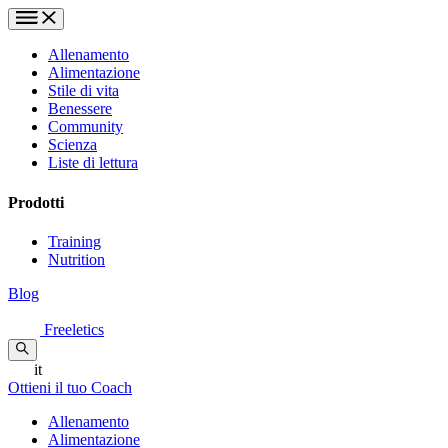
Allenamento
Alimentazione
Stile di vita
Benessere
Community
Scienza
Liste di lettura
Prodotti
Training
Nutrition
Blog
Freeletics
it
Ottieni il tuo Coach
Allenamento
Alimentazione