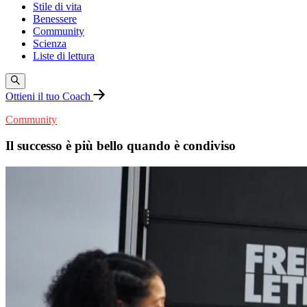
Stile di vita
Benessere
Community
Scienza
Liste di lettura
Ottieni il tuo Coach
Community
Il successo è più bello quando è condiviso