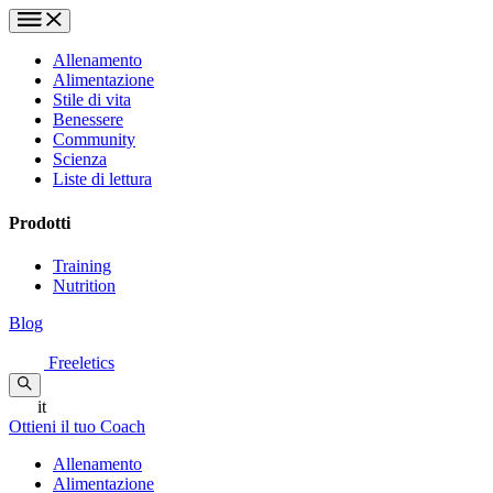
Allenamento
Alimentazione
Stile di vita
Benessere
Community
Scienza
Liste di lettura
Prodotti
Training
Nutrition
Blog
Freeletics
it
Ottieni il tuo Coach
Allenamento
Alimentazione