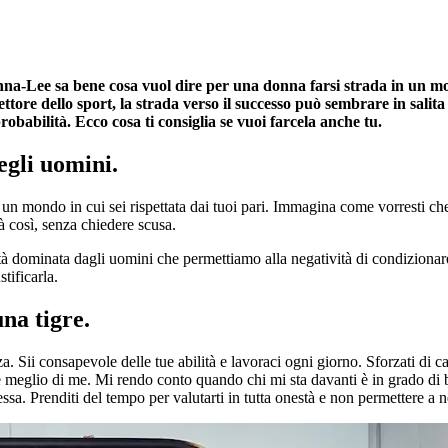
nna-Lee sa bene cosa vuol dire per una donna farsi strada in un mo
ttore dello sport, la strada verso il successo può sembrare in salita
robabilità. Ecco cosa ti consiglia se vuoi farcela anche tu.
egli uomini.
a un mondo in cui sei rispettata dai tuoi pari. Immagina come vorresti che
à così, senza chiedere scusa.
tà dominata dagli uomini che permettiamo alla negatività di condizionar
tificarla.
na tigre.
rza. Sii consapevole delle tue abilità e lavoraci ogni giorno. Sforzati di c
be meglio di me. Mi rendo conto quando chi mi sta davanti è in grado di
sa. Prenditi del tempo per valutarti in tutta onestà e non permettere a ne