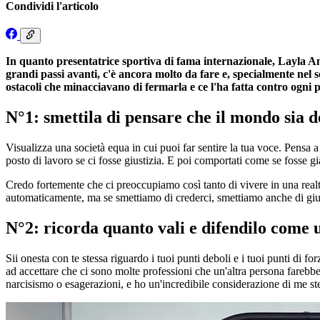
Condividi l'articolo
In quanto presentatrice sportiva di fama internazionale, Layla A
grandi passi avanti, c'è ancora molto da fare e, specialmente nel se
ostacoli che minacciavano di fermarla e ce l'ha fatta contro ogni p
N°1: smettila di pensare che il mondo sia d
Visualizza una società equa in cui puoi far sentire la tua voce. Pensa 
posto di lavoro se ci fosse giustizia. E poi comportati come se fosse gi
Credo fortemente che ci preoccupiamo così tanto di vivere in una real
automaticamente, ma se smettiamo di crederci, smettiamo anche di gius
N°2: ricorda quanto vali e difendilo come u
Sii onesta con te stessa riguardo i tuoi punti deboli e i tuoi punti di fo
ad accettare che ci sono molte professioni che un'altra persona fareb
narcisismo o esagerazioni, e ho un'incredibile considerazione di me stes