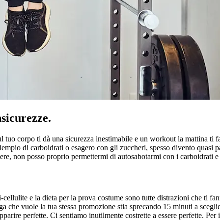
nsicurezze.
ul tuo corpo ti dà una sicurezza inestimabile e un workout la mattina ti f
iempio di carboidrati o esagero con gli zuccheri, spesso divento quasi p
ere, non posso proprio permettermi di autosabotarmi con i carboidrati e la
ti-cellulite e la dieta per la prova costume sono tutte distrazioni che ti f
 che vuole la tua stessa promozione stia sprecando 15 minuti a sceglier
arire perfette. Ci sentiamo inutilmente costrette a essere perfette. Per