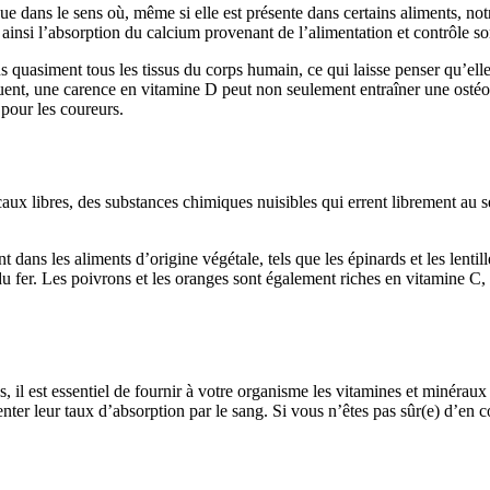
e dans le sens où, même si elle est présente dans certains aliments, notr
e ainsi l’absorption du calcium provenant de l’alimentation et contrôle s
 quasiment tous les tissus du corps humain, ce qui laisse penser qu’elle 
ent, une carence en vitamine D peut non seulement entraîner une ostéom
 pour les coureurs.
caux libres, des substances chimiques nuisibles qui errent librement au
 dans les aliments d’origine végétale, tels que les épinards et les lenti
n du fer. Les poivrons et les oranges sont également riches en vitamine 
es, il est essentiel de fournir à votre organisme les vitamines et minérau
nter leur taux d’absorption par le sang. Si vous n’êtes pas sûr(e) d’e