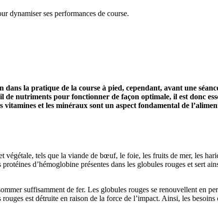
pour dynamiser ses performances de course.
dans la pratique de la course à pied, cependant, avant une séance,
til de nutriments pour fonctionner de façon optimale, il est donc e
es vitamines et les minéraux sont un aspect fondamental de l’alime
végétale, tels que la viande de bœuf, le foie, les fruits de mer, les haric
 protéines d’hémoglobine présentes dans les globules rouges et sert ains
onsommer suffisamment de fer. Les globules rouges se renouvellent en pe
s rouges est détruite en raison de la force de l’impact. Ainsi, les besoi