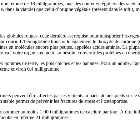
une femme de 18 milligrammes, mais les coureurs réguliers devraient 
le, dans la viande) que celui d’origine végétale (présent dans le tofu), 
 globules rouges, cette dernière est requise pour transporter l’oxygène v
pour courir. L’hémoglobine transporte également le dioxyde de carbone 
ines en molécules encore plus petites, appelées acides aminés. La plupart
urse, votre organisme peut, au besoin, convertir les protéines en énergi
 les pommes de terre, les pois chiches et les bananes. Pour un adulte, l
ferme environ 0,4 milligramme.
niers peuvent être affectés par les violents impacts de nos pieds sur le s
 stable permet de prévenir les fractures de stress et l’ostéoporose.
onsommer au moins 1 000 milligrammes de calcium par jour. À titre indi
brocolis en referme 21 milligrammes.