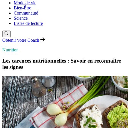
Mode de vie
Bien-Être
Communauté
Science
Listes de lecture
Obtenir votre Coach
Nutrition
Les carences nutritionnelles : Savoir en reconnaître
les signes