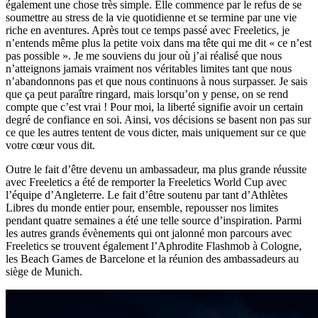
également une chose très simple. Elle commence par le refus de se
soumettre au stress de la vie quotidienne et se termine par une vie
riche en aventures. Après tout ce temps passé avec Freeletics, je
n’entends même plus la petite voix dans ma tête qui me dit « ce n’est
pas possible ». Je me souviens du jour où j’ai réalisé que nous
n’atteignons jamais vraiment nos véritables limites tant que nous
n’abandonnons pas et que nous continuons à nous surpasser. Je sais
que ça peut paraître ringard, mais lorsqu’on y pense, on se rend
compte que c’est vrai ! Pour moi, la liberté signifie avoir un certain
degré de confiance en soi. Ainsi, vos décisions se basent non pas sur
ce que les autres tentent de vous dicter, mais uniquement sur ce que
votre cœur vous dit.
Outre le fait d’être devenu un ambassadeur, ma plus grande réussite
avec Freeletics a été de remporter la Freeletics World Cup avec
l’équipe d’Angleterre. Le fait d’être soutenu par tant d’Athlètes
Libres du monde entier pour, ensemble, repousser nos limites
pendant quatre semaines a été une telle source d’inspiration. Parmi
les autres grands évènements qui ont jalonné mon parcours avec
Freeletics se trouvent également l’Aphrodite Flashmob à Cologne,
les Beach Games de Barcelone et la réunion des ambassadeurs au
siège de Munich.