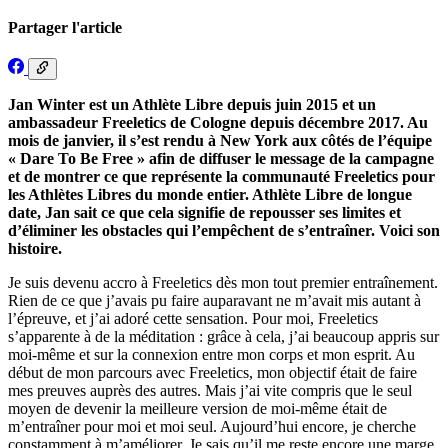
Partager l'article
Jan Winter est un Athlète Libre depuis juin 2015 et un
ambassadeur Freeletics de Cologne depuis décembre 2017. Au
mois de janvier, il s’est rendu à New York aux côtés de l’équipe
« Dare To Be Free » afin de diffuser le message de la campagne
et de montrer ce que représente la communauté Freeletics pour
les Athlètes Libres du monde entier. Athlète Libre de longue
date, Jan sait ce que cela signifie de repousser ses limites et
d’éliminer les obstacles qui l’empêchent de s’entraîner. Voici son
histoire.
Je suis devenu accro à Freeletics dès mon tout premier entraînement.
Rien de ce que j’avais pu faire auparavant ne m’avait mis autant à
l’épreuve, et j’ai adoré cette sensation. Pour moi, Freeletics
s’apparente à de la méditation : grâce à cela, j’ai beaucoup appris sur
moi-même et sur la connexion entre mon corps et mon esprit. Au
début de mon parcours avec Freeletics, mon objectif était de faire
mes preuves auprès des autres. Mais j’ai vite compris que le seul
moyen de devenir la meilleure version de moi-même était de
m’entraîner pour moi et moi seul. Aujourd’hui encore, je cherche
constamment à m’améliorer. Je sais qu’il me reste encore une marge