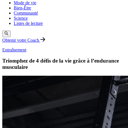
Mode de vie
Bien-Être
Communauté
Science
Listes de lecture
Obtenir votre Coach
Entraînement
Triomphez de 4 défis de la vie grâce à l’endurance
musculaire