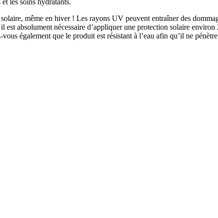
 et les soins hydratants.
me solaire, même en hiver ! Les rayons UV peuvent entraîner des dommage
t, il est absolument nécessaire d’appliquer une protection solaire envir
z-vous également que le produit est résistant à l’eau afin qu’il ne pénèt