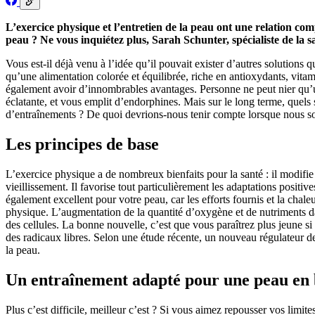
L’exercice physique et l’entretien de la peau ont une relation co
peau ? Ne vous inquiétez plus, Sarah Schunter, spécialiste de la sa
Vous est-il déjà venu à l’idée qu’il pouvait exister d’autres solutions
qu’une alimentation colorée et équilibrée, riche en antioxydants, vitam
également avoir d’innombrables avantages. Personne ne peut nier qu’un
éclatante, et vous emplit d’endorphines. Mais sur le long terme, quels 
d’entraînements ? De quoi devrions-nous tenir compte lorsque nous son
Les principes de base
L’exercice physique a de nombreux bienfaits pour la santé : il modifi
vieillissement. Il favorise tout particulièrement les adaptations positiv
également excellent pour votre peau, car les efforts fournis et la chal
physique. L’augmentation de la quantité d’oxygène et de nutriments da
des cellules. La bonne nouvelle, c’est que vous paraîtrez plus jeune si
des radicaux libres. Selon une étude récente, un nouveau régulateur de l
la peau.
Un entraînement adapté pour une peau en 
Plus c’est difficile, meilleur c’est ? Si vous aimez repousser vos limite