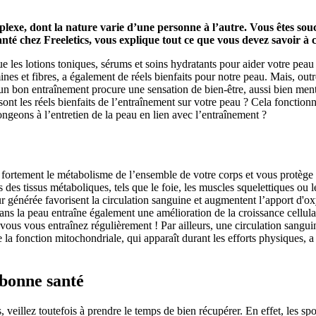
mplexe, dont la nature varie d’une personne à l’autre. Vous êtes sou
nté chez Freeletics, vous explique tout ce que vous devez savoir à c
 que les lotions toniques, sérums et soins hydratants pour aider votre pe
ines et fibres, a également de réels bienfaits pour notre peau. Mais, out
 bon entraînement procure une sensation de bien-être, aussi bien menta
sont les réels bienfaits de l’entraînement sur votre peau ? Cela fonction
geons à l’entretien de la peau en lien avec l’entraînement ?
e fortement le métabolisme de l’ensemble de votre corps et vous protège
es des tissus métaboliques, tels que le foie, les muscles squelettiques ou 
eur générée favorisent la circulation sanguine et augmentent l’apport d'
ns la peau entraîne également une amélioration de la croissance cellula
 vous vous entraînez régulièrement ! Par ailleurs, une circulation sangui
a fonction mitochondriale, qui apparaît durant les efforts physiques, a ét
bonne santé
s, veillez toutefois à prendre le temps de bien récupérer. En effet, les s