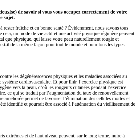
cieux(se) de savoir si vous vous occupez correctement de votre
e sujet.
au à rester fraîche et en bonne santé ? Évidemment, nous savons tous
re cela, un mode de vie actif et une activité physique régulière peuvent
l que physique, qui laisse votre peau naturellement rougie et
ne-t-il de la même façon pour tout le monde et pour tous les types
 contre les dégénérescences physiques et les maladies associées au
le système cardiovasculaire. Et pour finir, l’exercice physique est
oxygène vers la peau, d’où les rougeurs cutanées pendant l’exercice
ire, ce qui se traduit par l’augmentation du taux de renouvellement
ne améliorée permet de favoriser l’élimination des cellules mortes et
é identifié et pourrait être associé à l’atténuation du vieillissement de
ports extrêmes et de haut niveau peuvent, sur le long terme, nuire à