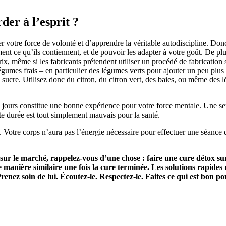
der à l’esprit ?
 votre force de volonté et d’apprendre la véritable autodiscipline. Donc,
ement ce qu’ils contiennent, et de pouvoir les adapter à votre goût. De
rix, même si les fabricants prétendent utiliser un procédé de fabrication
gumes frais – en particulier des légumes verts pour ajouter un peu plus d
e sucre. Utilisez donc du citron, du citron vert, des baies, ou même de
s jours constitue une bonne expérience pour votre force mentale. Une se
tte durée est tout simplement mauvais pour la santé.
. Votre corps n’aura pas l’énergie nécessaire pour effectuer une séance d
sur le marché, rappelez-vous d’une chose : faire une cure détox sur
e manière similaire une fois la cure terminée. Les solutions rapide
 Prenez soin de lui. Écoutez-le. Respectez-le. Faites ce qui est bon 