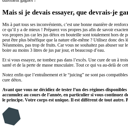
durement gagnés ?
Mais si je devais essayer, que devrais-je gar
Mis à part tous ses inconvénients, c’est une bonne manière de renforcer
ce qu’il y a de mieux ! Préparez vos propres jus afin de savoir exact
vos propres jus car les jus détox en bouteille sont totalement hors de p
peut être plus bénéfique que la nature elle-même ? Utilisez donc des lé
Néanmoins, pas trop de fruits. Car vous ne souhaitez pas abuser sur l
boire au moins 3 litres de jus par jour, et beaucoup d’eau.
Et si vous essayez, ne tombez pas dans l’excès. Une cure de un à troi
santé et de la perte de masse musculaire. Tout ce qui va au-delà de ce
Notez enfin que l’entraînement et le “juicing” ne sont pas compatibles
cure détox.
Avant que vous ne décidiez de tester l’un des régimes disponibles 
accumulez au cours de l’année, en particulier si vous continuez d
le principe. Votre corps est unique. Il est différent de tout autre.