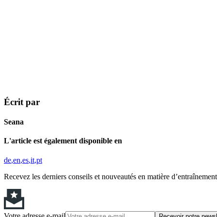
Écrit par
Seana
L'article est également disponible en
de
en
es
it
pt
Recevez les derniers conseils et nouveautés en matière d’entraînement,
Votre adresse e-mail
Recevoir notre newsl