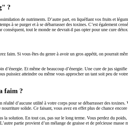
g" ?
milation de nutriments. D’autre part, en liquéfiant vos fruits et légume
 temps à se purger et à se débarrasser des toxines. C’est également censé
ar conséquent, tout le monde ne devrait-il pas opter pour une cure dé
rez faim. Si vous êtes du genre à avoir un gros appétit, on pourrait même
 d’énergie. Et même de beaucoup d’énergie. Une cure de jus signifie c
vous puissiez atteindre ou même vous approcher un tant soit peu de votre
la faim ?
en réalité d’aucune utilité à votre corps pour se débarrasser des toxines
ourriture solide. Ce faisant, vous avez en effet plus de chance encore 
s la solution. En tout cas, pas sur le long terme. Vous perdez du poids, 
utre partie provient d’un mélange de graisse et de précieuse masse mu