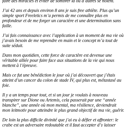
faire des miracles et éviter de sombrer là où d’autres se noient.
J’ai 42 ans et depuis environ 8 ans je suis free athlète. Plus qu’un
simple sport Freeletics m’a permis de me connaître plus en
profondeur et de me forger un caractère et une determination sans
faille.
J’ai fais connaissance avec l’application à un moment de ma vie où
j’avais besoin de me reprendre en main et le concept m’a tout de
suite séduit.
Dans mon quotidien, cette force de caractère est devenue une
véritable alliée pour faire face aux situations de la vie qui nous
mettent à l’épreuve.
Mais ce fut une bénédiction le jour où j’ai découvert que j’étais
atteint d’un cancer du colon de stade IV, qui plus est, métastasé au
foie.
Il y a un temps pour tout, et si un jour je voulais à nouveau
transpirer sur Dione ou Artemis, cela passerait par une “année
blanche”, une année où mon mental, ma résilience, deviendrait
mon leitmotiv pour atteindre le plus grand objectif de ma vie, guérir.
De loin la plus difficile divinité que j’ai eu à défier et affronter: le
crabe est un adversaire redoutable et il faut accepter d’y laisser