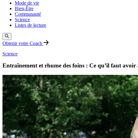
Mode de vie
Bien-Être
Communauté
Science
Listes de lecture
Obtenir votre Coach
Science
Entraînement et rhume des foins : Ce qu’il faut avoir à