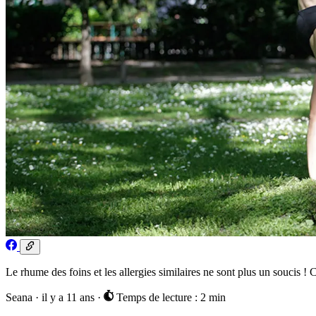
Le rhume des foins et les allergies similaires ne sont plus un soucis ! 
Seana
·
il y a 11 ans
·
Temps de lecture : 2 min