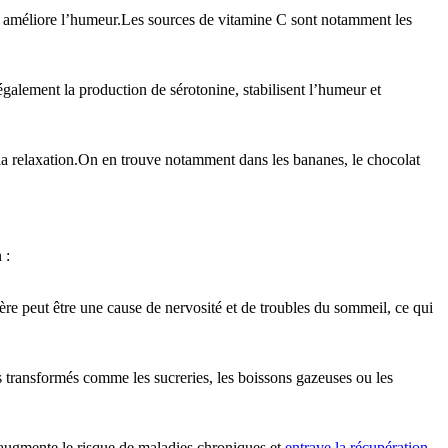
 améliore l’humeur.Les sources de vitamine C sont notamment les
alement la production de sérotonine, stabilisent l’humeur et
 la relaxation.On en trouve notamment dans les bananes, le chocolat
 :
ère peut être une cause de nervosité et de troubles du sommeil, ce qui
nts transformés comme les sucreries, les boissons gazeuses ou les
 augmente le risque de maladies chroniques et
entrave la récupération