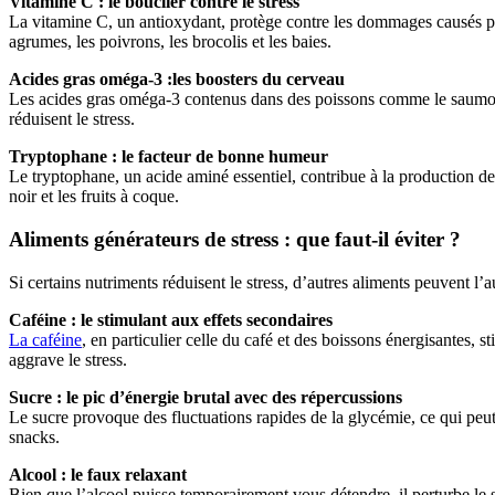
Vitamine C : le bouclier contre le stress
La vitamine C, un antioxydant, protège contre les dommages causés par 
agrumes, les poivrons, les brocolis et les baies.
Acides gras oméga-3 :les boosters du cerveau
Les acides gras oméga-3 contenus dans des poissons comme le saumon e
réduisent le stress.
Tryptophane : le facteur de bonne humeur
Le tryptophane, un acide aminé essentiel, contribue à la production d
noir et les fruits à coque.
Aliments générateurs de stress : que faut-il éviter ?
Si certains nutriments réduisent le stress, d’autres aliments peuvent l
Caféine : le stimulant aux effets secondaires
La caféine
, en particulier celle du café et des boissons énergisantes,
aggrave le stress.
Sucre : le pic d’énergie brutal avec des répercussions
Le sucre provoque des fluctuations rapides de la glycémie, ce qui peut i
snacks.
Alcool : le faux relaxant
Bien que l’alcool puisse temporairement vous détendre, il perturbe l