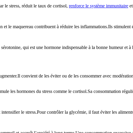
le stress, réduit le taux de cortisol,
renforce le système immunitaire
et
t le maquereau contribuent à réduire les inflammations.Ils stimulent ég
e sérotonine, qui est une hormone indispensable à la bonne humeur et à
’augmenter.Il convient de les éviter ou de les consommer avec modération
 stimule les hormones du stress comme le cortisol.Sa consommation réguli
ntensifier le stress.Pour contrôler la glycémie, il faut éviter les alime
e sommeil et accroît l’anxiété à long terme.Une consommation excessive