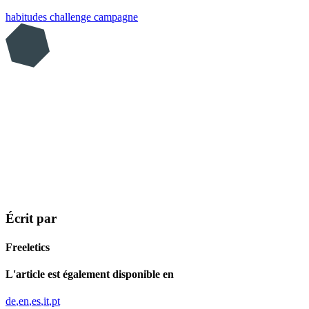
habitudes
challenge
campagne
Écrit par
Freeletics
L'article est également disponible en
de
en
es
it
pt