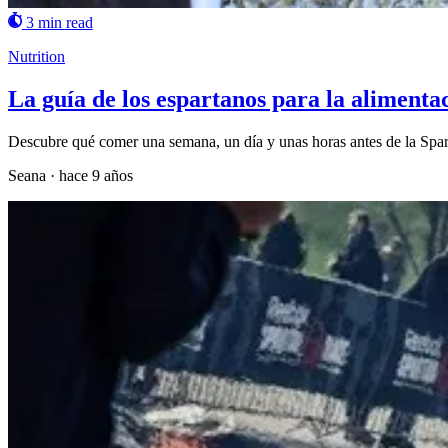
3 min read
Nutrition
La guía de los espartanos para la alimenta
Descubre qué comer una semana, un día y unas horas antes de la Spar
Seana
·
hace 9 años