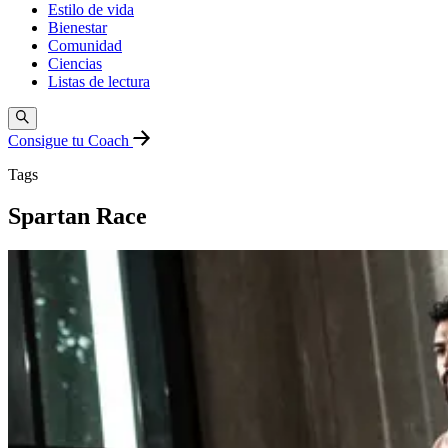
Estilo de vida
Bienestar
Comunidad
Ciencias
Listas de lectura
Consigue tu Coach
Tags
Spartan Race