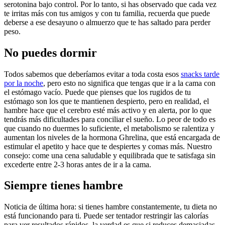
serotonina bajo control. Por lo tanto, si has observado que cada vez
te irritas más con tus amigos y con tu familia, recuerda que puede
deberse a ese desayuno o almuerzo que te has saltado para perder
peso.
No puedes dormir
Todos sabemos que deberíamos evitar a toda costa esos
snacks tarde
por la noche
, pero esto no significa que tengas que ir a la cama con
el estómago vacío. Puede que pienses que los rugidos de tu
estómago son los que te mantienen despierto, pero en realidad, el
hambre hace que el cerebro esté más activo y en alerta, por lo que
tendrás más dificultades para conciliar el sueño. Lo peor de todo es
que cuando no duermes lo suficiente, el metabolismo se ralentiza y
aumentan los niveles de la hormona Ghrelina, que está encargada de
estimular el apetito y hace que te despiertes y comas más. Nuestro
consejo: come una cena saludable y equilibrada que te satisfaga sin
excederte entre 2-3 horas antes de ir a la cama.
Siempre tienes hambre
Noticia de última hora: si tienes hambre constantemente, tu dieta no
está funcionando para ti. Puede ser tentador restringir las calorías
para ver resultados rápidos, la verdad es que si reduces demasiadas