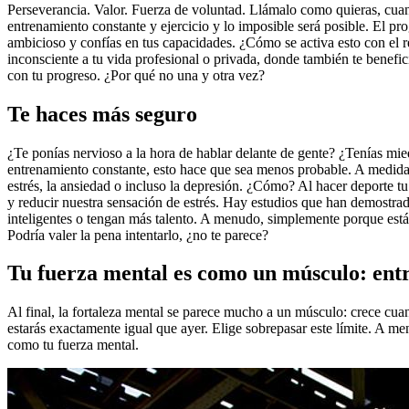
Perseverancia. Valor. Fuerza de voluntad. Llámalo como quieras, cuan
entrenamiento constante y ejercicio y lo imposible será posible. El pr
ambicioso y confías en tus capacidades. ¿Cómo se activa esto con el 
inconsciente a tu vida profesional o privada, donde también te benefic
con tu progreso. ¿Por qué no una y otra vez?
Te haces más seguro
¿Te ponías nervioso a la hora de hablar delante de gente? ¿Tenías mie
entrenamiento constante, esto hace que sea menos probable. A medida q
estrés, la ansiedad o incluso la depresión. ¿Cómo? Al hacer deporte t
y reducir nuestra sensación de estrés. Hay estudios que han demostra
inteligentes o tengan más talento. A menudo, simplemente porque están
Podría valer la pena intentarlo, ¿no te parece?
Tu fuerza mental es como un músculo: ent
Al final, la fortaleza mental se parece mucho a un músculo: crece cua
estarás exactamente igual que ayer. Elige sobrepasar este límite. A m
como tu fuerza mental.