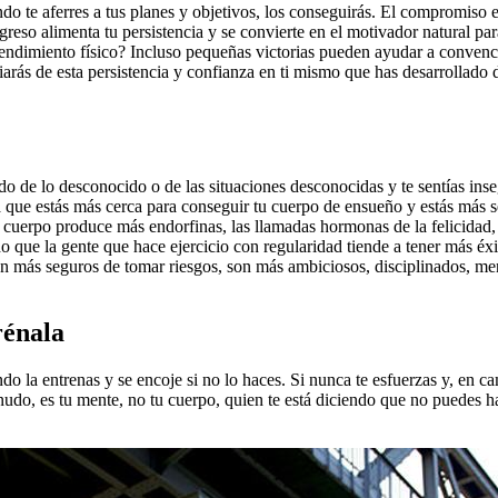
do te aferres a tus planes y objetivos, los conseguirás. El compromiso 
ogreso alimenta tu persistencia y se convierte en el motivador natural pa
rendimiento físico? Incluso pequeñas victorias pueden ayudar a convenc
iarás de esta persistencia y confianza en ti mismo que has desarrollado
do de lo desconocido o de las situaciones desconocidas y te sentías ins
ue estás más cerca para conseguir tu cuerpo de ensueño y estás más seg
u cuerpo produce más endorfinas, las llamadas hormonas de la felicidad,
do que la gente que hace ejercicio con regularidad tiende a tener más 
 más seguros de tomar riesgos, son más ambiciosos, disciplinados, menta
rénala
ndo la entrenas y se encoje si no lo haces. Si nunca te esfuerzas y, en 
enudo, es tu mente, no tu cuerpo, quien te está diciendo que no puedes h