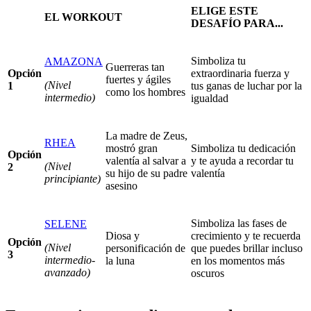
ELIGE ESTE
EL WORKOUT
DESAFÍO PARA...
Simboliza tu
AMAZONA
Guerreras tan
Opción
extraordinaria fuerza y
fuertes y ágiles
(Nivel
1
tus ganas de luchar por la
como los hombres
intermedio)
igualdad
La madre de Zeus,
RHEA
mostró gran
Simboliza tu dedicación
Opción
valentía al salvar a
y te ayuda a recordar tu
(Nivel
2
su hijo de su padre
valentía
principiante)
asesino
Simboliza las fases de
SELENE
Diosa y
crecimiento y te recuerda
Opción
(Nivel
personificación de
que puedes brillar incluso
3
intermedio-
la luna
en los momentos más
avanzado)
oscuros