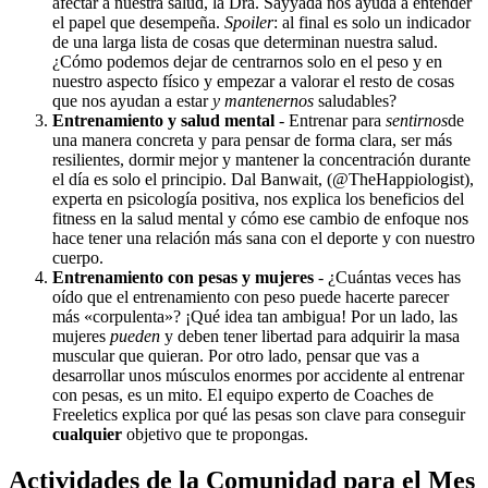
afectar a nuestra salud,
la Dra. Sayyada nos ayuda a entender
el papel que desempeña.
Spoiler
: al final es solo un indicador
de una larga lista de cosas que determinan nuestra salud.
¿Cómo podemos dejar de centrarnos solo en el peso y en
nuestro aspecto físico y empezar a valorar el resto de cosas
que nos ayudan a estar
y mantenernos
saludables?
Entrenamiento y salud mental
- Entrenar para
sentirnos
de
una manera concreta y para pensar de forma clara, ser más
resilientes, dormir mejor y mantener la concentración durante
el día es solo el principio. Dal Banwait, (@TheHappiologist),
experta en psicología positiva, nos explica los beneficios del
fitness en la salud mental y cómo ese cambio de enfoque nos
hace tener una relación más sana con el deporte y con nuestro
cuerpo.
Entrenamiento con pesas y mujeres
- ¿Cuántas veces has
oído que el entrenamiento con peso puede hacerte parecer
más «corpulenta»? ¡Qué idea tan ambigua! Por un lado, las
mujeres
pueden
y deben tener libertad para adquirir la masa
muscular que quieran. Por otro lado, pensar que vas a
desarrollar unos músculos enormes por accidente al entrenar
con pesas, es un mito. El equipo experto de Coaches de
Freeletics explica por qué las pesas son clave para conseguir
cualquier
objetivo que te propongas.
Actividades de la Comunidad para el Mes