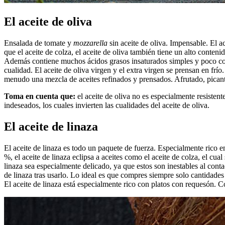
El aceite de oliva
Ensalada de tomate y
mozzarella
sin aceite de oliva. Impensable. El ac
que el aceite de colza, el aceite de oliva también tiene un alto conten
Además contiene muchos ácidos grasos insaturados simples y poco coles
cualidad. El aceite de oliva virgen y el extra virgen se prensan en frí
menudo una mezcla de aceites refinados y prensados. Afrutado, picante,
Toma en cuenta que:
el aceite de oliva no es especialmente resistent
indeseados, los cuales invierten las cualidades del aceite de oliva.
El aceite de linaza
El aceite de linaza es todo un paquete de fuerza. Especialmente rico e
%, el aceite de linaza eclipsa a aceites como el aceite de colza, el c
linaza sea especialmente delicado, ya que estos son inestables al cont
de linaza tras usarlo. Lo ideal es que compres siempre solo cantidade
El aceite de linaza está especialmente rico con platos con requesón. Co