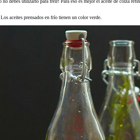
no debes utilizarlo para freír! Para eso es mejor el aceite de colza refin
 Los aceites prensados en frío tienen un color verde.