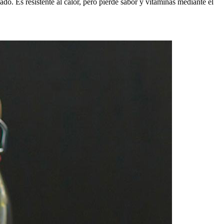
ado. Es resistente al calor, pero pierde sabor y vitaminas mediante el