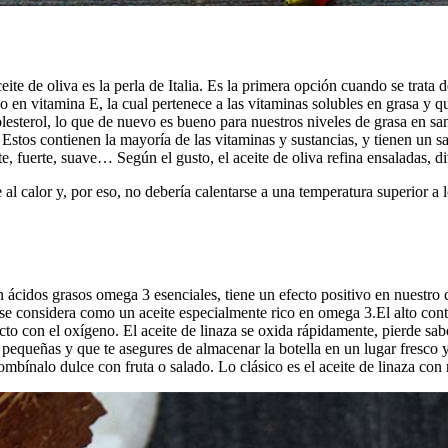
eite de oliva es la perla de Italia. Es la primera opción cuando se trata d
ido en vitamina E, la cual pertenece a las vitaminas solubles en grasa y
terol, lo que de nuevo es bueno para nuestros niveles de grasa en sangr
o. Estos contienen la mayoría de las vitaminas y sustancias, y tienen un
 fuerte, suave… Según el gusto, el aceite de oliva refina ensaladas, div
e al calor y, por eso, no debería calentarse a una temperatura superior a
n ácidos grasos omega 3 esenciales, tiene un efecto positivo en nuestro
ual se considera como un aceite especialmente rico en omega 3.El alto co
acto con el oxígeno. El aceite de linaza se oxida rápidamente, pierde sa
s pequeñas y que te asegures de almacenar la botella en un lugar fresco 
mbínalo dulce con fruta o salado. Lo clásico es el aceite de linaza con 