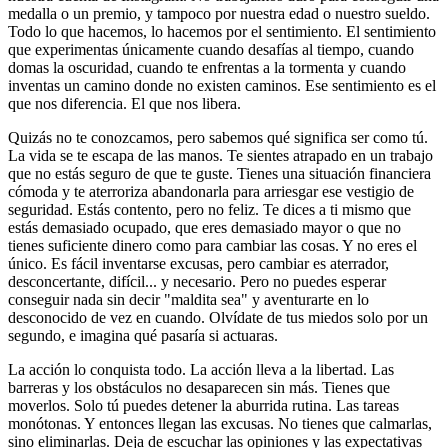
medalla o un premio, y tampoco por nuestra edad o nuestro sueldo.
Todo lo que hacemos, lo hacemos por el sentimiento. El sentimiento
que experimentas únicamente cuando desafías al tiempo, cuando
domas la oscuridad, cuando te enfrentas a la tormenta y cuando
inventas un camino donde no existen caminos. Ese sentimiento es el
que nos diferencia. El que nos libera.
Quizás no te conozcamos, pero sabemos qué significa ser como tú.
La vida se te escapa de las manos. Te sientes atrapado en un trabajo
que no estás seguro de que te guste. Tienes una situación financiera
cómoda y te aterroriza abandonarla para arriesgar ese vestigio de
seguridad. Estás contento, pero no feliz. Te dices a ti mismo que
estás demasiado ocupado, que eres demasiado mayor o que no
tienes suficiente dinero como para cambiar las cosas. Y no eres el
único. Es fácil inventarse excusas, pero cambiar es aterrador,
desconcertante, difícil... y necesario. Pero no puedes esperar
conseguir nada sin decir "maldita sea" y aventurarte en lo
desconocido de vez en cuando. Olvídate de tus miedos solo por un
segundo, e imagina qué pasaría si actuaras.
La acción lo conquista todo. La acción lleva a la libertad. Las
barreras y los obstáculos no desaparecen sin más. Tienes que
moverlos. Solo tú puedes detener la aburrida rutina. Las tareas
monótonas. Y entonces llegan las excusas. No tienes que calmarlas,
sino eliminarlas. Deja de escuchar las opiniones y las expectativas