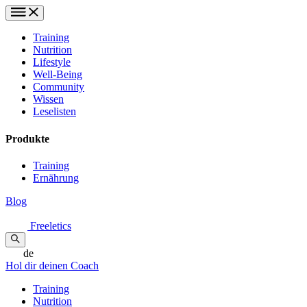
Training
Nutrition
Lifestyle
Well-Being
Community
Wissen
Leselisten
Produkte
Training
Ernährung
Blog
Freeletics
de
Hol dir deinen Coach
Training
Nutrition