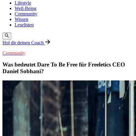
Lifestyle
Well-Being
Community
Wissen
Leselisten
Hol dir deinen Coach
Community
Was bedeutet Dare To Be Free für Freeletics CEO
Daniel Sobhani?