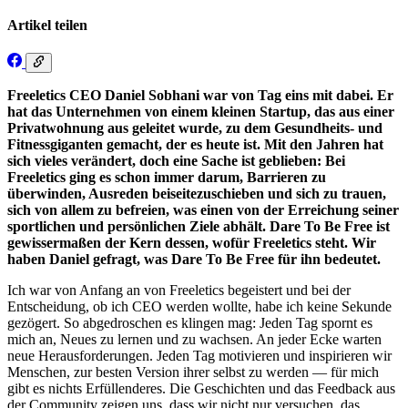
Artikel teilen
Freeletics CEO Daniel Sobhani war von Tag eins mit dabei. Er
hat das Unternehmen von einem kleinen Startup, das aus einer
Privatwohnung aus geleitet wurde, zu dem Gesundheits- und
Fitnessgiganten gemacht, der es heute ist. Mit den Jahren hat
sich vieles verändert, doch eine Sache ist geblieben: Bei
Freeletics ging es schon immer darum, Barrieren zu
überwinden, Ausreden beiseitezuschieben und sich zu trauen,
sich von allem zu befreien, was einen von der Erreichung seiner
sportlichen und persönlichen Ziele abhält. Dare To Be Free ist
gewissermaßen der Kern dessen, wofür Freeletics steht. Wir
haben Daniel gefragt, was Dare To Be Free für ihn bedeutet.
Ich war von Anfang an von Freeletics begeistert und bei der
Entscheidung, ob ich CEO werden wollte, habe ich keine Sekunde
gezögert. So abgedroschen es klingen mag: Jeden Tag spornt es
mich an, Neues zu lernen und zu wachsen. An jeder Ecke warten
neue Herausforderungen. Jeden Tag motivieren und inspirieren wir
Menschen, zur besten Version ihrer selbst zu werden — für mich
gibt es nichts Erfüllenderes. Die Geschichten und das Feedback aus
der Community zeigen uns, dass wir nicht nur versuchen, das