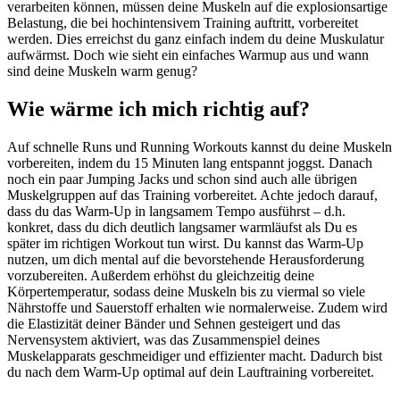
verarbeiten können, müssen deine Muskeln auf die explosionsartige
Belastung, die bei hochintensivem Training auftritt, vorbereitet
werden. Dies erreichst du ganz einfach indem du deine Muskulatur
aufwärmst. Doch wie sieht ein einfaches Warmup aus und wann
sind deine Muskeln warm genug?
Wie wärme ich mich richtig auf?
Auf schnelle Runs und Running Workouts kannst du deine Muskeln
vorbereiten, indem du 15 Minuten lang entspannt joggst. Danach
noch ein paar Jumping Jacks und schon sind auch alle übrigen
Muskelgruppen auf das Training vorbereitet. Achte jedoch darauf,
dass du das Warm-Up in langsamem Tempo ausführst – d.h.
konkret, dass du dich deutlich langsamer warmläufst als Du es
später im richtigen Workout tun wirst. Du kannst das Warm-Up
nutzen, um dich mental auf die bevorstehende Herausforderung
vorzubereiten. Außerdem erhöhst du gleichzeitig deine
Körpertemperatur, sodass deine Muskeln bis zu viermal so viele
Nährstoffe und Sauerstoff erhalten wie normalerweise. Zudem wird
die Elastizität deiner Bänder und Sehnen gesteigert und das
Nervensystem aktiviert, was das Zusammenspiel deines
Muskelapparats geschmeidiger und effizienter macht. Dadurch bist
du nach dem Warm-Up optimal auf dein Lauftraining vorbereitet.