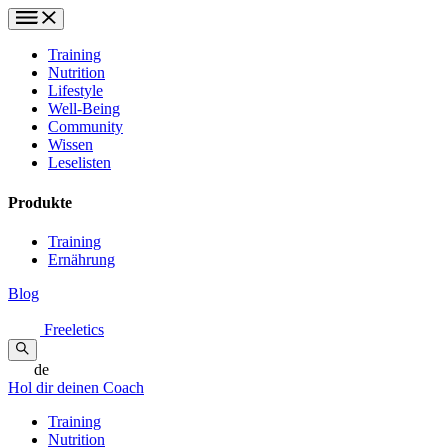
Training
Nutrition
Lifestyle
Well-Being
Community
Wissen
Leselisten
Produkte
Training
Ernährung
Blog
Freeletics
de
Hol dir deinen Coach
Training
Nutrition