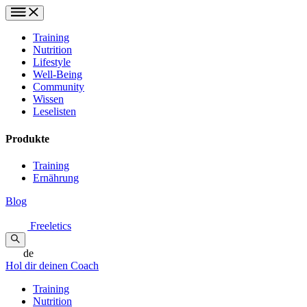
Training
Nutrition
Lifestyle
Well-Being
Community
Wissen
Leselisten
Produkte
Training
Ernährung
Blog
Freeletics
de
Hol dir deinen Coach
Training
Nutrition