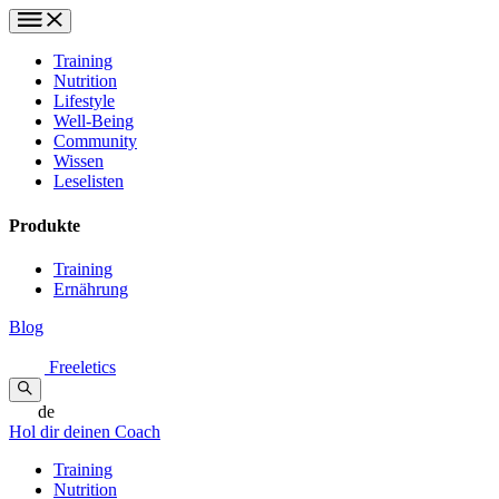
Training
Nutrition
Lifestyle
Well-Being
Community
Wissen
Leselisten
Produkte
Training
Ernährung
Blog
Freeletics
de
Hol dir deinen Coach
Training
Nutrition