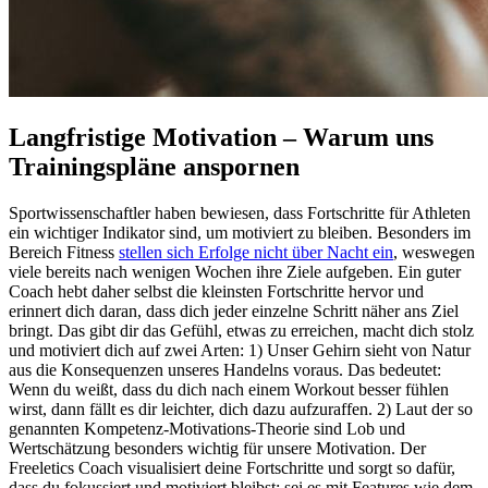
Langfristige Motivation – Warum uns
Trainingspläne anspornen
Sportwissenschaftler haben bewiesen, dass Fortschritte für Athleten
ein wichtiger Indikator sind, um motiviert zu bleiben. Besonders im
Bereich Fitness
stellen sich Erfolge nicht über Nacht ein
, weswegen
viele bereits nach wenigen Wochen ihre Ziele aufgeben. Ein guter
Coach hebt daher selbst die kleinsten Fortschritte hervor und
erinnert dich daran, dass dich jeder einzelne Schritt näher ans Ziel
bringt. Das gibt dir das Gefühl, etwas zu erreichen, macht dich stolz
und motiviert dich auf zwei Arten: 1) Unser Gehirn sieht von Natur
aus die Konsequenzen unseres Handelns voraus. Das bedeutet:
Wenn du weißt, dass du dich nach einem Workout besser fühlen
wirst, dann fällt es dir leichter, dich dazu aufzuraffen. 2) Laut der so
genannten Kompetenz-Motivations-Theorie sind Lob und
Wertschätzung besonders wichtig für unsere Motivation. Der
Freeletics Coach visualisiert deine Fortschritte und sorgt so dafür,
dass du fokussiert und motiviert bleibst: sei es mit Features wie dem