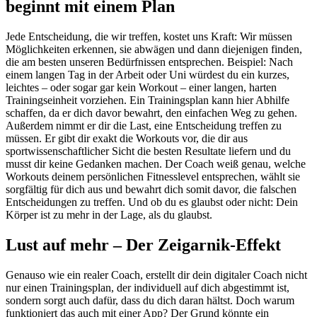
beginnt mit einem Plan
Jede Entscheidung, die wir treffen, kostet uns Kraft: Wir müssen
Möglichkeiten erkennen, sie abwägen und dann diejenigen finden,
die am besten unseren Bedürfnissen entsprechen. Beispiel: Nach
einem langen Tag in der Arbeit oder Uni würdest du ein kurzes,
leichtes – oder sogar gar kein Workout – einer langen, harten
Trainingseinheit vorziehen. Ein Trainingsplan kann hier Abhilfe
schaffen, da er dich davor bewahrt, den einfachen Weg zu gehen.
Außerdem nimmt er dir die Last, eine Entscheidung treffen zu
müssen. Er gibt dir exakt die Workouts vor, die dir aus
sportwissenschaftlicher Sicht die besten Resultate liefern und du
musst dir keine Gedanken machen. Der Coach weiß genau, welche
Workouts deinem persönlichen Fitnesslevel entsprechen, wählt sie
sorgfältig für dich aus und bewahrt dich somit davor, die falschen
Entscheidungen zu treffen. Und ob du es glaubst oder nicht: Dein
Körper ist zu mehr in der Lage, als du glaubst.
Lust auf mehr – Der Zeigarnik-Effekt
Genauso wie ein realer Coach, erstellt dir dein digitaler Coach nicht
nur einen Trainingsplan, der individuell auf dich abgestimmt ist,
sondern sorgt auch dafür, dass du dich daran hältst. Doch warum
funktioniert das auch mit einer App? Der Grund könnte ein