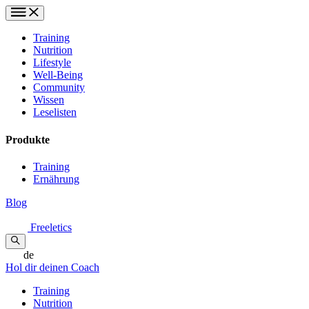
Training
Nutrition
Lifestyle
Well-Being
Community
Wissen
Leselisten
Produkte
Training
Ernährung
Blog
Freeletics
de
Hol dir deinen Coach
Training
Nutrition