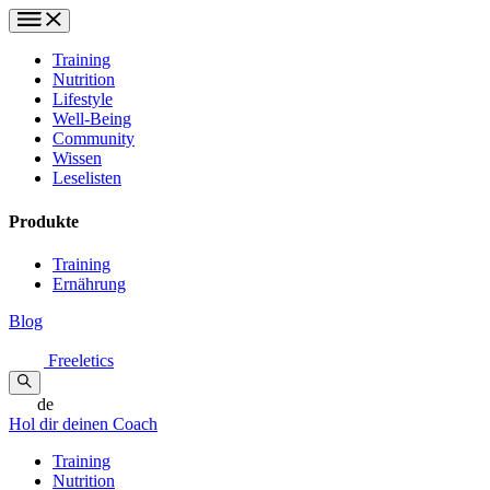
Training
Nutrition
Lifestyle
Well-Being
Community
Wissen
Leselisten
Produkte
Training
Ernährung
Blog
Freeletics
de
Hol dir deinen Coach
Training
Nutrition