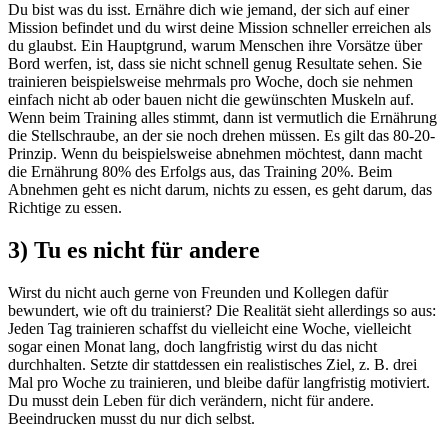
Du bist was du isst. Ernähre dich wie jemand, der sich auf einer
Mission befindet und du wirst deine Mission schneller erreichen als
du glaubst. Ein Hauptgrund, warum Menschen ihre Vorsätze über
Bord werfen, ist, dass sie nicht schnell genug Resultate sehen. Sie
trainieren beispielsweise mehrmals pro Woche, doch sie nehmen
einfach nicht ab oder bauen nicht die gewünschten Muskeln auf.
Wenn beim Training alles stimmt, dann ist vermutlich die Ernährung
die Stellschraube, an der sie noch drehen müssen. Es gilt das 80-20-
Prinzip. Wenn du beispielsweise abnehmen möchtest, dann macht
die Ernährung 80% des Erfolgs aus, das Training 20%. Beim
Abnehmen geht es nicht darum, nichts zu essen, es geht darum, das
Richtige zu essen.
3) Tu es nicht für andere
Wirst du nicht auch gerne von Freunden und Kollegen dafür
bewundert, wie oft du trainierst? Die Realität sieht allerdings so aus:
Jeden Tag trainieren schaffst du vielleicht eine Woche, vielleicht
sogar einen Monat lang, doch langfristig wirst du das nicht
durchhalten. Setzte dir stattdessen ein realistisches Ziel, z. B. drei
Mal pro Woche zu trainieren, und bleibe dafür langfristig motiviert.
Du musst dein Leben für dich verändern, nicht für andere.
Beeindrucken musst du nur dich selbst.