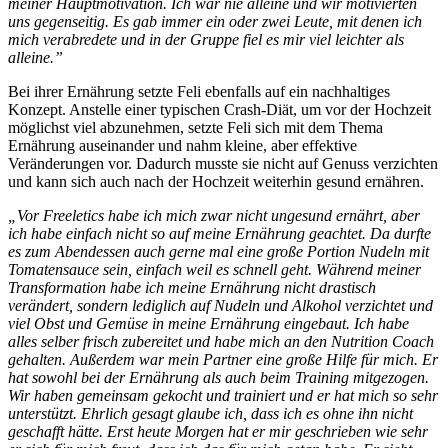
meiner Hauptmotivation. Ich war nie alleine und wir motivierten
uns gegenseitig. Es gab immer ein oder zwei Leute, mit denen ich
mich verabredete und in der Gruppe fiel es mir viel leichter als
alleine.”
Bei ihrer Ernährung setzte Feli ebenfalls auf ein nachhaltiges
Konzept. Anstelle einer typischen Crash-Diät, um vor der Hochzeit
möglichst viel abzunehmen, setzte Feli sich mit dem Thema
Ernährung auseinander und nahm kleine, aber effektive
Veränderungen vor. Dadurch musste sie nicht auf Genuss verzichten
und kann sich auch nach der Hochzeit weiterhin gesund ernähren.
„Vor Freeletics habe ich mich zwar nicht ungesund ernährt, aber
ich habe einfach nicht so auf meine Ernährung geachtet. Da durfte
es zum Abendessen auch gerne mal eine große Portion Nudeln mit
Tomatensauce sein, einfach weil es schnell geht. Während meiner
Transformation habe ich meine Ernährung nicht drastisch
verändert, sondern lediglich auf Nudeln und Alkohol verzichtet und
viel Obst und Gemüse in meine Ernährung eingebaut. Ich habe
alles selber frisch zubereitet und habe mich an den Nutrition Coach
gehalten. Außerdem war mein Partner eine große Hilfe für mich. Er
hat sowohl bei der Ernährung als auch beim Training mitgezogen.
Wir haben gemeinsam gekocht und trainiert und er hat mich so sehr
unterstützt. Ehrlich gesagt glaube ich, dass ich es ohne ihn nicht
geschafft hätte. Erst heute Morgen hat er mir geschrieben wie sehr