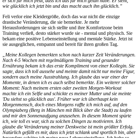
er sich für mich freut, dass ich das für mich getan habe. Er sieht,
wie glücklich ich jetzt bin und das macht auch ihn glücklich.”
Feli verlor eine Kleidergröße, doch das war nicht die einzige
drastische Veränderung, die sie bemerkte. Je mehr
Herausforderungen sie sich stellte und ihre Komfortzone beim
Training verließ, desto stärker wurde sie - mental und physisch. Sie
bekam eine positive Lebenseinstellung und mentale Stärke. Jetzt ist
sie ausgeglichen, entspannt und bereit für ihren großen Tag.
„Meine Kollegen bemerkten schon nach kurzer Zeit Veränderungen.
Nach 4-5 Wochen mit regelmäßigem Training und gesunder
Ernährung bekam ich das erste Kompliment von einer Kollegin. Sie
sagte, dass ich toll aussehe und meinte damit nicht nur meine Figur,
sondern auch meine Ausstrahlung. Ich glaube das war einer der
Momente, in denen ich es auch selbst bemerkte. Ein weiterer solcher
Moment: Nach meinem ersten oder zweiten Morgen-Workout
machte ich ein Selfie und schickte es meiner Mutter und sie meinte
'Du siehst so glücklich aus'. Früher war ich überhaupt kein
Morgenmensch, doch eines Morgens raffte ich mich auf, auf den
Olympiaberg (Berg in München mit Blick über die Stadt) zu laufen
und mir den Sonnenaufgang anzusehen. In diesem Moment spürte
ich, wie toll es war, sich zu solchen Dingen zu motivieren. Ich
glaube die Veränderung meiner Denkweise ist mein größter Erfolg.
Natürlich gefällt es mir, dass ich jetzt schlank und sportlich bin, aber
besonders schätze ich meine neue Lebenseinstellung. Ich habe so