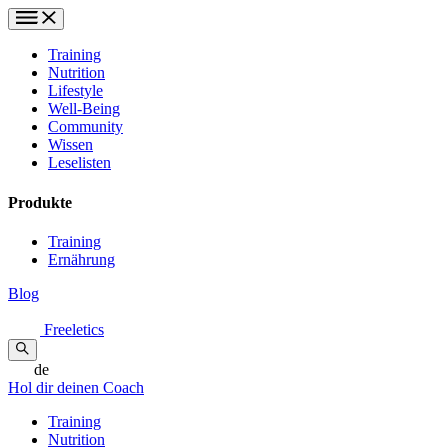
Training
Nutrition
Lifestyle
Well-Being
Community
Wissen
Leselisten
Produkte
Training
Ernährung
Blog
Freeletics
de
Hol dir deinen Coach
Training
Nutrition