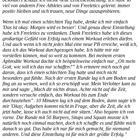
viel von anderen Free Athletes und von Freeletics gelernt: immer
positiv bleiben und sich trauen, neue Dinge auszuprobieren.
Wenn ich mal einen schlechten Tag habe, denke ich mir einfach
'Das ist okay. Morgen wird es besser'. Und genau diese Einstellung
habe ich Freeletics zu verdanken. Dank Freeletics habe ich dieses
großartige Gefühl von Erfolg nach einem Workout erleben dürfen.
Und auch wenn ich nicht jedes Mal eine neue PB erreiche, weiß ich,
dass ich das Workout durchgezogen habe. Ich hätte mir nie
vorstellen können, mal so weit zu kommen. Bei meinem ersten
Aphrodite Workout dachte ich beispielsweise einfach nur „Oh mein
Gott, wie soll ich das nur schaffen?” Ich erinnere mich noch gut
daran, dass ich einen schlechten Tag hatte und mich nicht
besonders gut fühlte. Nach der ersten Runde lag ich am Boden und
fing an zu weinen, weil ich so erschöpft war. Mein Verlobter kam zu
mir und sagte „Mach dir nichts draus. Achte nicht auf die Zeit,
sondern versuche einfach, das Workout bis zum Ende
durchzuziehen”. 10 Minuten lag ich auf dem Boden, dann sagte ich
mir 'Okay, Aufgeben kommt nicht in Frage, aber die Zeit, die ich
jetzt habe, lasse ich auch nicht auf mir sitzen.' Also begann ich von
vorne. Die Runde mit 50 Burpees, Situps und Squats musste ich
natürlich noch einmal machen, doch ich schaffte es und fühlte mich
danach so gut. Das habe ich nur für mich gemacht, für niemand
anderen. Und diese Einstellung ist für mich der größte Erfolg."