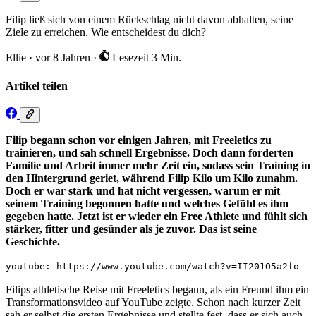
Filip ließ sich von einem Rückschlag nicht davon abhalten, seine
Ziele zu erreichen. Wie entscheidest du dich?
Ellie
·
vor 8 Jahren
·
Lesezeit 3 Min.
Artikel teilen
Filip begann schon vor einigen Jahren, mit Freeletics zu
trainieren, und sah schnell Ergebnisse. Doch dann forderten
Familie und Arbeit immer mehr Zeit ein, sodass sein Training in
den Hintergrund geriet, während Filip Kilo um Kilo zunahm.
Doch er war stark und hat nicht vergessen, warum er mit
seinem Training begonnen hatte und welches Gefühl es ihm
gegeben hatte. Jetzt ist er wieder ein Free Athlete und fühlt sich
stärker, fitter und gesünder als je zuvor. Das ist seine
Geschichte.
youtube: https://www.youtube.com/watch?v=II201O5a2fo
Filips athletische Reise mit Freeletics begann, als ein Freund ihm ein
Transformationsvideo auf YouTube zeigte. Schon nach kurzer Zeit
sah er selbst die ersten Ergebnisse und stellte fest, dass er sich auch