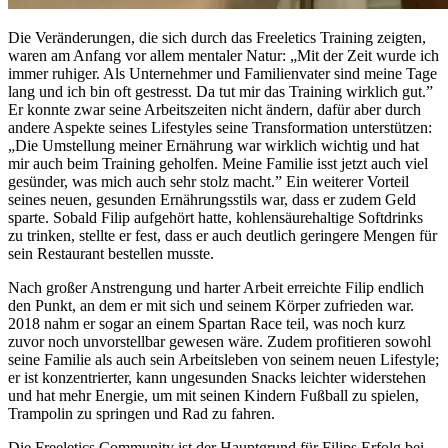
Die Veränderungen, die sich durch das Freeletics Training zeigten,
waren am Anfang vor allem mentaler Natur: „Mit der Zeit wurde ich
immer ruhiger. Als Unternehmer und Familienvater sind meine Tage
lang und ich bin oft gestresst. Da tut mir das Training wirklich gut.”
Er konnte zwar seine Arbeitszeiten nicht ändern, dafür aber durch
andere Aspekte seines Lifestyles seine Transformation unterstützen:
„Die Umstellung meiner Ernährung war wirklich wichtig und hat
mir auch beim Training geholfen. Meine Familie isst jetzt auch viel
gesünder, was mich auch sehr stolz macht.” Ein weiterer Vorteil
seines neuen, gesunden Ernährungsstils war, dass er zudem Geld
sparte. Sobald Filip aufgehört hatte, kohlensäurehaltige Softdrinks
zu trinken, stellte er fest, dass er auch deutlich geringere Mengen für
sein Restaurant bestellen musste.
Nach großer Anstrengung und harter Arbeit erreichte Filip endlich
den Punkt, an dem er mit sich und seinem Körper zufrieden war.
2018 nahm er sogar an einem Spartan Race teil, was noch kurz
zuvor noch unvorstellbar gewesen wäre. Zudem profitieren sowohl
seine Familie als auch sein Arbeitsleben von seinem neuen Lifestyle;
er ist konzentrierter, kann ungesunden Snacks leichter widerstehen
und hat mehr Energie, um mit seinen Kindern Fußball zu spielen,
Trampolin zu springen und Rad zu fahren.
Die Freeletics Community ist der Hauptgrund für Filips Erfolg bei