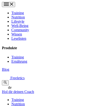
Training
Nutrition
Lifestyle
Well-Being
Community
Wissen
Leselisten
Produkte
Training
Ernährung
Blog
Freeletics
de
Hol dir deinen Coach
Training
Nutrition