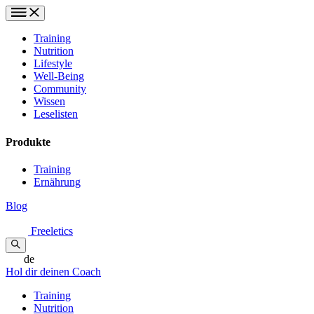
Training
Nutrition
Lifestyle
Well-Being
Community
Wissen
Leselisten
Produkte
Training
Ernährung
Blog
Freeletics
de
Hol dir deinen Coach
Training
Nutrition