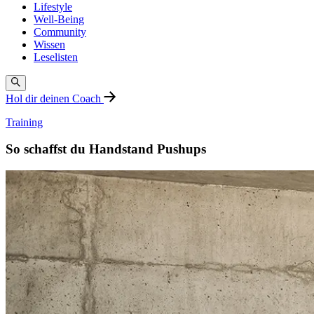
Lifestyle
Well-Being
Community
Wissen
Leselisten
Hol dir deinen Coach
Training
So schaffst du Handstand Pushups