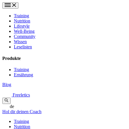
Training
Nutrition
Lifestyle
Well-Being
Community
Wissen
Leselisten
Produkte
Training
Ernährung
Blog
Freeletics
de
Hol dir deinen Coach
Training
Nutrition