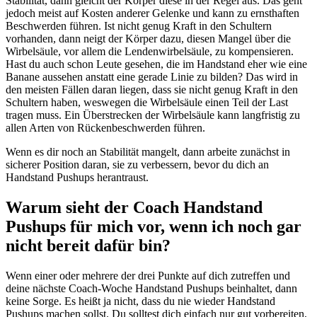
Stabilität, dann gleicht der Körper diese in der Regel aus. Das geht
jedoch meist auf Kosten anderer Gelenke und kann zu ernsthaften
Beschwerden führen. Ist nicht genug Kraft in den Schultern
vorhanden, dann neigt der Körper dazu, diesen Mangel über die
Wirbelsäule, vor allem die Lendenwirbelsäule, zu kompensieren.
Hast du auch schon Leute gesehen, die im Handstand eher wie eine
Banane aussehen anstatt eine gerade Linie zu bilden? Das wird in
den meisten Fällen daran liegen, dass sie nicht genug Kraft in den
Schultern haben, weswegen die Wirbelsäule einen Teil der Last
tragen muss. Ein Überstrecken der Wirbelsäule kann langfristig zu
allen Arten von Rückenbeschwerden führen.
Wenn es dir noch an Stabilität mangelt, dann arbeite zunächst in
sicherer Position daran, sie zu verbessern, bevor du dich an
Handstand Pushups herantraust.
Warum sieht der Coach Handstand
Pushups für mich vor, wenn ich noch gar
nicht bereit dafür bin?
Wenn einer oder mehrere der drei Punkte auf dich zutreffen und
deine nächste Coach-Woche Handstand Pushups beinhaltet, dann
keine Sorge. Es heißt ja nicht, dass du nie wieder Handstand
Pushups machen sollst. Du solltest dich einfach nur gut vorbereiten,