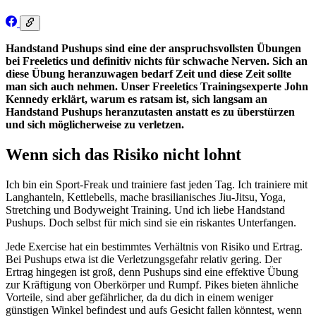
Handstand Pushups sind eine der anspruchsvollsten Übungen
bei Freeletics und definitiv nichts für schwache Nerven. Sich an
diese Übung heranzuwagen bedarf Zeit und diese Zeit sollte
man sich auch nehmen. Unser Freeletics Trainingsexperte John
Kennedy erklärt, warum es ratsam ist, sich langsam an
Handstand Pushups heranzutasten anstatt es zu überstürzen
und sich möglicherweise zu verletzen.
Wenn sich das Risiko nicht lohnt
Ich bin ein Sport-Freak und trainiere fast jeden Tag. Ich trainiere mit
Langhanteln, Kettlebells, mache brasilianisches Jiu-Jitsu, Yoga,
Stretching und Bodyweight Training. Und ich liebe Handstand
Pushups. Doch selbst für mich sind sie ein riskantes Unterfangen.
Jede Exercise hat ein bestimmtes Verhältnis von Risiko und Ertrag.
Bei Pushups etwa ist die Verletzungsgefahr relativ gering. Der
Ertrag hingegen ist groß, denn Pushups sind eine effektive Übung
zur Kräftigung von Oberkörper und Rumpf. Pikes bieten ähnliche
Vorteile, sind aber gefährlicher, da du dich in einem weniger
günstigen Winkel befindest und aufs Gesicht fallen könntest, wenn