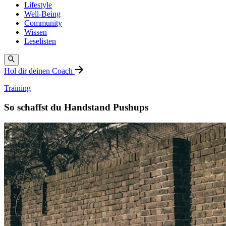
Lifestyle
Well-Being
Community
Wissen
Leselisten
Hol dir deinen Coach
Training
So schaffst du Handstand Pushups