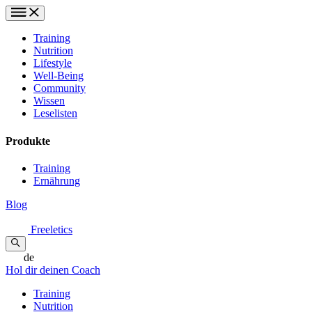
Training
Nutrition
Lifestyle
Well-Being
Community
Wissen
Leselisten
Produkte
Training
Ernährung
Blog
Freeletics
de
Hol dir deinen Coach
Training
Nutrition