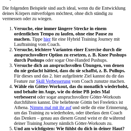
Die folgenden Beispiele sind auch ideal, wenn du die Entwicklung
deines Körpers mitverfolgen möchtest, ohne dich ständig zu
vermessen oder zu wiegen.
Versuche, eine immer längere Strecke in einem
ordentlichen Tempo zu laufen, ohne eine Pause zu
machen.
Tippe
hier
für eine Hybrid Training Journey mit
Lauftraining vom Coach.
Versuche, leichtere Varianten einer Exercise durch die
anspruchsvollere Option zu ersetzen, z. B. Knee Pushups
durch Pushups
oder sogar One-Handed Pushups.
Versuche dich an anspruchsvollen Übungen, von denen
du nie gedacht hättest, dass du sie schaffst, z. B. Pullups.
Für dieses und das 2. hier aufgelistete Ziel kannst du dir das
Feature zur
Skill Verbesserung
vom Coach zunutze machen.
Wähle ein Götter-Workout, das du monatlich wiederholst,
und behalte im Auge, wie du deine PB jedes Mal
verbesserst
oder sogar anspruchsvollere Götter-Workouts
durchführen kannst. Die beliebteste Göttin bei Freeletics ist
Athena.
Nimms mal mit ihr auf
und stelle dir eine Erinnerung,
um das Training zu wiederholen, oder überlass dem Coach
das Denken – genau aus diesem Grund weist er dir während
deiner Training Journey nämlich Götter-Workouts zu.
Und am wichtigsten: Wie fühlst du dich in deiner Haut?