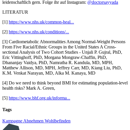
leidenschaftlich gern. Folge ihr auf Instagram:
@doctorsayyada
LITERATUR
[1]
https://www.nhs.uk/common-heal...
[2]
https://www.nhs.uk/conditions/...
[3] Cardiometabolic Abnormalities Among Normal-Weight Persons
From Five Racial/Ethnic Groups in the United States A Cross-
sectional Analysis of Two Cohort Studies - Unjali P. Gujral, PhD,
Eric Vittinghoff, PhD, Morgana Mongraw-Chaffin, PhD,
Dhananjay Vaidya, PhD, Namratha R. Kandula, MD, MPH,
Matthew Allison, MD, MPH, Jeffrey Carr, MD, Kiang Liu, PhD,
K.M. Venkat Narayan, MD, Alka M. Kanaya, MD
[4] Do we need to think beyond BMI for estimating population-level
health risks? Mark A. Green,
[5]
https://www.bhf.org.uk/informa...
Tags
Kampagne
Abnehmen
Wohlbefinden