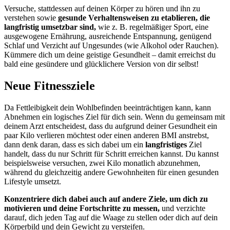
Versuche, stattdessen auf deinen Körper zu hören und ihn zu
verstehen sowie
gesunde Verhaltensweisen zu etablieren, die
langfristig umsetzbar sind,
wie z. B. regelmäßiger Sport, eine
ausgewogene Ernährung, ausreichende Entspannung, genügend
Schlaf und Verzicht auf Ungesundes (wie Alkohol oder Rauchen).
Kümmere dich um deine geistige Gesundheit – damit erreichst du
bald eine gesündere und glücklichere Version von dir selbst!
Neue Fitnessziele
Da Fettleibigkeit dein Wohlbefinden beeinträchtigen kann, kann
Abnehmen ein logisches Ziel für dich sein. Wenn du gemeinsam mit
deinem Arzt entscheidest, dass du aufgrund deiner Gesundheit ein
paar Kilo verlieren möchtest oder einen anderen BMI anstrebst,
dann denk daran, dass es sich dabei um ein
langfristiges
Ziel
handelt, dass du nur Schritt für Schritt erreichen kannst. Du kannst
beispielsweise versuchen, zwei Kilo monatlich abzunehmen,
während du gleichzeitig andere Gewohnheiten für einen gesunden
Lifestyle umsetzt.
Konzentriere dich dabei auch auf andere Ziele, um dich zu
motivieren und deine Fortschritte zu messen,
und verzichte
darauf, dich jeden Tag auf die Waage zu stellen oder dich auf dein
Körperbild und dein Gewicht zu versteifen.