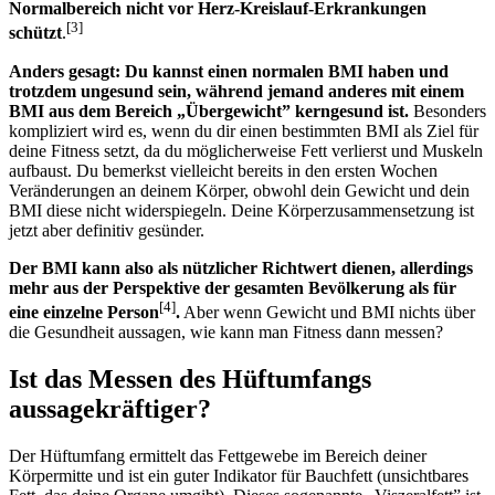
Normalbereich nicht vor Herz-Kreislauf-Erkrankungen
[3]
schützt
.
Anders gesagt: Du kannst einen normalen BMI haben und
trotzdem ungesund sein, während jemand anderes mit einem
BMI aus dem Bereich „Übergewicht” kerngesund ist.
Besonders
kompliziert wird es, wenn du dir einen bestimmten BMI als Ziel für
deine Fitness setzt, da du möglicherweise Fett verlierst und Muskeln
aufbaust. Du bemerkst vielleicht bereits in den ersten Wochen
Veränderungen an deinem Körper, obwohl dein Gewicht und dein
BMI diese nicht widerspiegeln. Deine Körperzusammensetzung ist
jetzt aber definitiv gesünder.
Der BMI kann also als nützlicher Richtwert dienen, allerdings
mehr aus der Perspektive der gesamten Bevölkerung als für
[4]
eine einzelne Person
.
Aber wenn Gewicht und BMI nichts über
die Gesundheit aussagen, wie kann man Fitness dann messen?
Ist das Messen des Hüftumfangs
aussagekräftiger?
Der Hüftumfang ermittelt das Fettgewebe im Bereich deiner
Körpermitte und ist ein guter Indikator für Bauchfett (unsichtbares