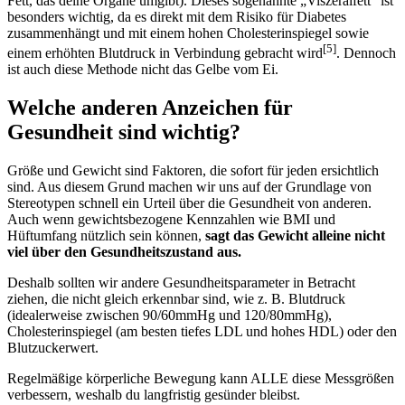
Fett, das deine Organe umgibt). Dieses sogenannte „Viszeralfett” ist
besonders wichtig, da es direkt mit dem Risiko für Diabetes
zusammenhängt und mit einem hohen Cholesterinspiegel sowie
[5]
einem erhöhten Blutdruck in Verbindung gebracht wird
. Dennoch
ist auch diese Methode nicht das Gelbe vom Ei.
Welche anderen Anzeichen für
Gesundheit sind wichtig?
Größe und Gewicht sind Faktoren, die sofort für jeden ersichtlich
sind. Aus diesem Grund machen wir uns auf der Grundlage von
Stereotypen schnell ein Urteil über die Gesundheit von anderen.
Auch wenn gewichtsbezogene Kennzahlen wie BMI und
Hüftumfang nützlich sein können,
sagt das Gewicht alleine nicht
viel über den Gesundheitszustand aus.
Deshalb sollten wir andere Gesundheitsparameter in Betracht
ziehen, die nicht gleich erkennbar sind, wie z. B. Blutdruck
(idealerweise zwischen 90/60mmHg und 120/80mmHg),
Cholesterinspiegel (am besten tiefes LDL und hohes HDL) oder den
Blutzuckerwert.
Regelmäßige körperliche Bewegung kann ALLE diese Messgrößen
verbessern, weshalb du langfristig gesünder bleibst.