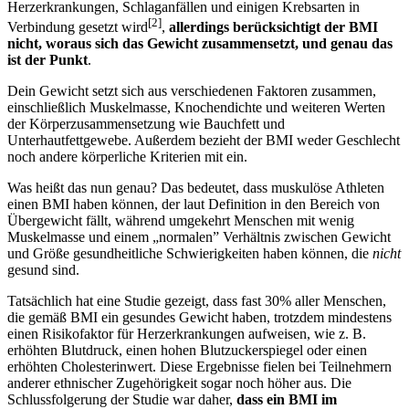
Herzerkrankungen, Schlaganfällen und einigen Krebsarten in
[2]
Verbindung gesetzt wird
,
allerdings berücksichtigt der BMI
nicht,
woraus sich das Gewicht zusammensetzt, und genau das
ist der Punkt
.
Dein Gewicht setzt sich aus verschiedenen Faktoren zusammen,
einschließlich Muskelmasse, Knochendichte und weiteren Werten
der Körperzusammensetzung wie Bauchfett und
Unterhautfettgewebe. Außerdem bezieht der BMI weder Geschlecht
noch andere körperliche Kriterien mit ein.
Was heißt das nun genau? Das bedeutet, dass muskulöse Athleten
einen BMI haben können, der laut Definition in den Bereich von
Übergewicht fällt, während umgekehrt Menschen mit wenig
Muskelmasse und einem „normalen” Verhältnis zwischen Gewicht
und Größe gesundheitliche Schwierigkeiten haben können, die
nicht
gesund sind.
Tatsächlich hat eine Studie gezeigt, dass fast 30% aller Menschen,
die gemäß BMI ein gesundes Gewicht haben, trotzdem mindestens
einen Risikofaktor für Herzerkrankungen aufweisen, wie z. B.
erhöhten Blutdruck, einen hohen Blutzuckerspiegel oder einen
erhöhten Cholesterinwert. Diese Ergebnisse fielen bei Teilnehmern
anderer ethnischer Zugehörigkeit sogar noch höher aus. Die
Schlussfolgerung der Studie war daher,
dass
ein BMI im