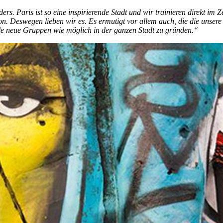
s. Paris ist so eine inspirierende Stadt und wir trainieren direkt im
on. Deswegen lieben wir es. Es ermutigt vor allem auch, die die unsere 
viele neue Gruppen wie möglich in der ganzen Stadt zu gründen.“