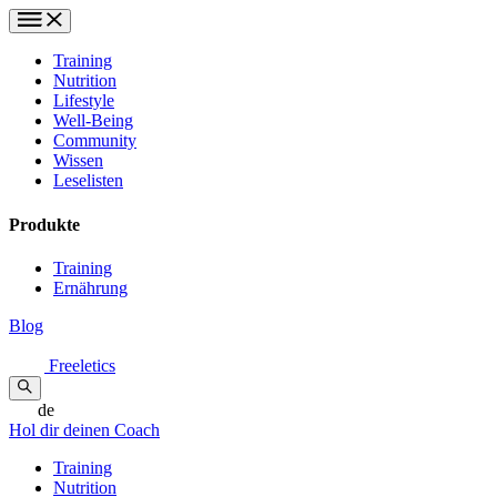
Training
Nutrition
Lifestyle
Well-Being
Community
Wissen
Leselisten
Produkte
Training
Ernährung
Blog
Freeletics
de
Hol dir deinen Coach
Training
Nutrition