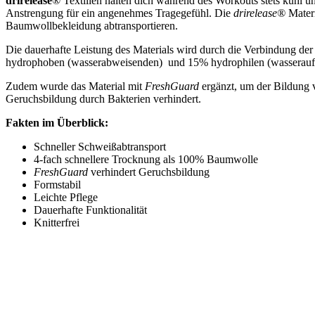
drirelease
® Textilien halten dich während des Workouts stets kühl u
Anstrengung für ein angenehmes Tragegefühl. Die
drirelease®
Materi
Baumwollbekleidung abtransportieren.
Die dauerhafte Leistung des Materials wird durch die Verbindung der 
hydrophoben (wasserabweisenden) und 15% hydrophilen (wasserau
Zudem wurde das Material mit
FreshGuard
ergänzt, um der Bildung 
Geruchsbildung durch Bakterien verhindert.
Fakten im Überblick:
Schneller Schweißabtransport
4-fach schnellere Trocknung als 100% Baumwolle
FreshGuard
verhindert Geruchsbildung
Formstabil
Leichte Pflege
Dauerhafte Funktionalität
Knitterfrei