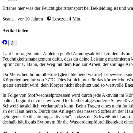
Erfahre hier was der Feuchtigkeitstransport bei Bekleidung ist und wa
Seana
·
vor 10 Jahren
·
Lesezeit 4 Min.
Artikel teilen
Laut Umfragen unter Athleten gehört Atmungsaktivität zu den als am
Feuchtigkeitsmanagement dafür, dass du deine Leistung maximieren kan
Sprint zur U-Bahn, der Weg mit dem Rad zur Arbeit, der sonnige Arb
Da Menschen homoiotherme (gleichbleibend warme) Lebewesen sind, m
Körpertemperatur von 37°C. Dies ist nicht nur für das körperliche W
später erreicht wird, dein Körper nicht überhitzt und so wertvolle Ener
In Folge von Stoffwechselprozessen wird durch jede Aktivität im Kö
halten, beginnt er zu schwitzen. Der hierbei abgesonderte Schweiß v
Schweiß tatsächlich verdampfen kann. Beim Tragen eines nicht funkti
an der Haut herab. Durch das Anliegen des nassen Stoffes an der Hau
getragene Textil „atmungsaktiv sein“, sodass der Schweiß nicht auf d
deshalb häufig als Synonym für die Wasserdampfdurchlässigkeit eine