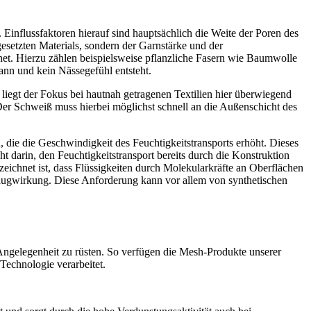
Einflussfaktoren hierauf sind hauptsächlich die Weite der Poren des
gesetzten Materials, sondern der Garnstärke und der
gnet. Hierzu zählen beispielsweise pflanzliche Fasern wie Baumwolle
ann und kein Nässegefühl entsteht.
iegt der Fokus bei hautnah getragenen Textilien hier überwiegend
er Schweiß muss hierbei möglichst schnell an die Außenschicht des
ie die Geschwindigkeit des Feuchtigkeitstransports erhöht. Dieses
t darin, den Feuchtigkeitstransport bereits durch die Konstruktion
zeichnet ist, dass Flüssigkeiten durch Molekularkräfte an Oberflächen
Saugwirkung. Diese Anforderung kann vor allem von synthetischen
 Angelegenheit zu rüsten. So verfügen die Mesh-Produkte unserer
Technologie verarbeitet.