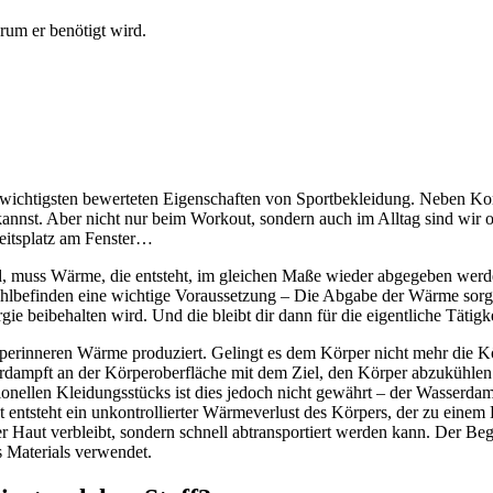
rum er benötigt wird.
 wichtigsten bewerteten Eigenschaften von Sportbekleidung. Neben Ko
nst. Aber nicht nur beim Workout, sondern auch im Alltag sind wir oft
eitsplatz am Fenster…
uss Wärme, die entsteht, im gleichen Maße wieder abgegeben werden 
ohlbefinden eine wichtige Voraussetzung – Die Abgabe der Wärme sorgt 
gie beibehalten wird. Und die bleibt dir dann für die eigentliche Tätigke
rperinneren Wärme produziert. Gelingt es dem Körper nicht mehr die 
erdampft an der Körperoberfläche mit dem Ziel, den Körper abzukühlen
onellen Kleidungsstücks ist dies jedoch nicht gewährt – der Wasserdam
t entsteht ein unkontrollierter Wärmeverlust des Körpers, der zu ein
er Haut verbleibt, sondern schnell abtransportiert werden kann. Der Be
s Materials verwendet.