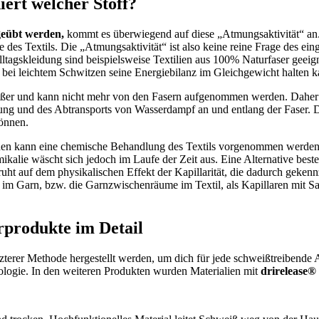
iert welcher Stoff?
sgeübt werden,
kommt es überwiegend auf diese „Atmungsaktivität“ an. 
e des Textils. Die „Atmungsaktivität“ ist also keine reine Frage des ein
lltagskleidung sind beispielsweise Textilien aus 100% Naturfaser geei
r bei leichtem Schwitzen seine Energiebilanz im Gleichgewicht halten k
rößer und kann nicht mehr von den Fasern aufgenommen werden. Daher l
ng und des Abtransports von Wasserdampf an und entlang der Faser. D
önnen.
en kann eine chemische Behandlung des Textils vorgenommen werden, d
kalie wäscht sich jedoch im Laufe der Zeit aus. Eine Alternative besteh
uht auf dem physikalischen Effekt der Kapillarität, die dadurch gekenn
e im Garn, bzw. die Garnzwischenräume im Textil, als Kapillaren mit 
rprodukte im Detail
tzterer Methode hergestellt werden, um dich für jede schweißtreibende
e. In den weiteren Produkten wurden Materialien mit
drirelease®