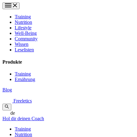
Training
Nutrition
Lifestyle
Well-Being
Community
Wissen
Leselisten
Produkte
Training
Ernährung
Blog
Freeletics
de
Hol dir deinen Coach
Training
Nutrition