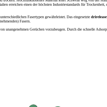
nd trocken. Hochfunktionelles Material leitet Schweiß weg von der Haut
alien erreichen einen der höchsten Industriestandards für Trockenheit, 
unterschiedlichen Fasertypen gewährleistet. Das eingesetzte
drireleas
fnehmenden) Fasern.
von unangenehmen Gerüchen vorzubeugen. Durch die schnelle Adsorpt