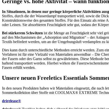
Geringe vs. hohe Aktivität – wann funktion
In Situationen, in denen nur geringe körperliche Aktivitäten au
Stoffes, durch die der Wasserdampf transportiert wird, sowie die Dick
Konstruktionsweise des gesamten Stoffes. Für den Einsatz als reine A
oder Leinen. Sie absorbieren Feuchtigkeit sehr gut, sodass der Körpe
Bei stärkerem Schwitzen
ist die Menge an Feuchtigkeit sehr viel g
auf den Mechanismen der „Adsorption und Migration“ – der Anlageru
Textils befördert werden, um an der Umgebungsluft verdampfen zu k
Dies kann durch unterschiedliche Methoden erreicht werden. Zum ein
Verfahren ist für eine Vielzahl von Materialien anwendbar – Die Chemi
der Fasern oder des Garns selbst zu gewährleisten. Diese Methode ber
haftend transportiert werden. Hierbei wirken die Faserzwischenräum
Fasern erfüllt werden.
Unsere neuen Freeletics Essentials Somme
In den neuen Produkten haben wir Materialien eingesetzt, die nach le
Sommerkollektion über Stoffe mit COOLMAX® EXTREME Technologi
drirelease®