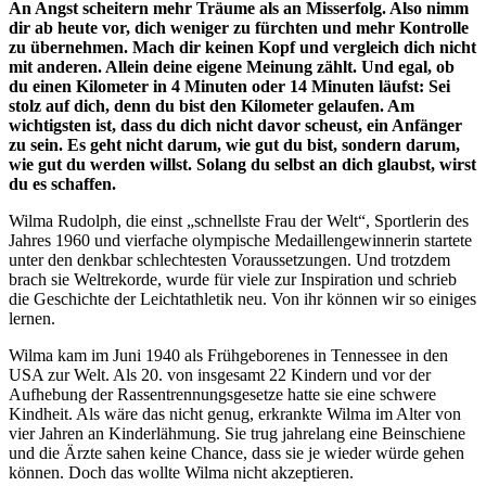
An Angst scheitern mehr Träume als an Misserfolg. Also nimm
dir ab heute vor, dich weniger zu fürchten und mehr Kontrolle
zu übernehmen. Mach dir keinen Kopf und vergleich dich nicht
mit anderen. Allein deine eigene Meinung zählt. Und egal, ob
du einen Kilometer in 4 Minuten oder 14 Minuten läufst: Sei
stolz auf dich, denn du bist den Kilometer gelaufen. Am
wichtigsten ist, dass du dich nicht davor scheust, ein Anfänger
zu sein. Es geht nicht darum, wie gut du bist, sondern darum,
wie gut du werden willst. Solang du selbst an dich glaubst, wirst
du es schaffen.
Wilma Rudolph, die einst „schnellste Frau der Welt“, Sportlerin des
Jahres 1960 und vierfache olympische Medaillengewinnerin startete
unter den denkbar schlechtesten Voraussetzungen. Und trotzdem
brach sie Weltrekorde, wurde für viele zur Inspiration und schrieb
die Geschichte der Leichtathletik neu. Von ihr können wir so einiges
lernen.
Wilma kam im Juni 1940 als Frühgeborenes in Tennessee in den
USA zur Welt. Als 20. von insgesamt 22 Kindern und vor der
Aufhebung der Rassentrennungsgesetze hatte sie eine schwere
Kindheit. Als wäre das nicht genug, erkrankte Wilma im Alter von
vier Jahren an Kinderlähmung. Sie trug jahrelang eine Beinschiene
und die Ärzte sahen keine Chance, dass sie je wieder würde gehen
können. Doch das wollte Wilma nicht akzeptieren.