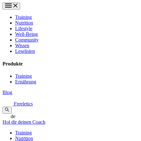
Training
Nutrition
Lifestyle
Well-Being
Community
Wissen
Leselisten
Produkte
Training
Ernährung
Blog
Freeletics
de
Hol dir deinen Coach
Training
Nutrition