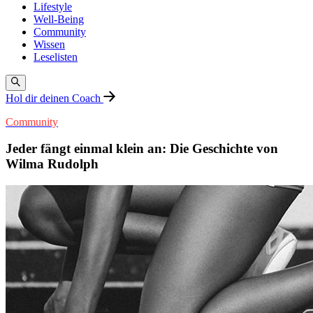
Lifestyle
Well-Being
Community
Wissen
Leselisten
Hol dir deinen Coach
Community
Jeder fängt einmal klein an: Die Geschichte von
Wilma Rudolph