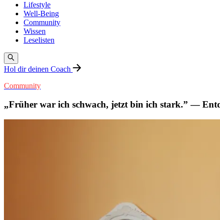
Lifestyle
Well-Being
Community
Wissen
Leselisten
Hol dir deinen Coach
Community
„Früher war ich schwach, jetzt bin ich stark.” — Ent