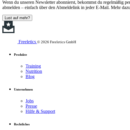
Wenn du unseren Newsletter abonnierst, bekommst du regelmäßig perso
abmelden – einfach über den Abmeldelink in jeder E-Mail. Mehr dazu
Lust auf mehr?
Freeletics
© 2026 Freeletics GmbH
Produkte
Training
Nutrition
Blog
Unternehmen
Jobs
Presse
Hilfe & Support
Rechtliches