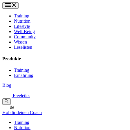
Training
Nutrition
Lifestyle
Well-Being
Community
Wissen
Leselisten
Produkte
Training
Ernährung
Blog
Freeletics
de
Hol dir deinen Coach
Training
Nutrition