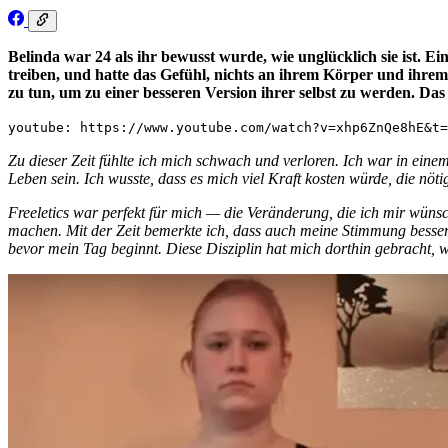
Belinda war 24 als ihr bewusst wurde, wie unglücklich sie ist. E
treiben, und hatte das Gefühl, nichts an ihrem Körper und ihrem
zu tun, um zu einer besseren Version ihrer selbst zu werden. Das 
youtube: https://www.youtube.com/watch?v=xhp6ZnQe8hE&t=
Zu dieser Zeit fühlte ich mich schwach und verloren. Ich war in einem
Leben sein. Ich wusste, dass es mich viel Kraft kosten würde, die nöti
Freeletics war perfekt für mich — die Veränderung, die ich mir wünsc
machen. Mit der Zeit bemerkte ich, dass auch meine Stimmung besser
bevor mein Tag beginnt. Diese Disziplin hat mich dorthin gebracht, 