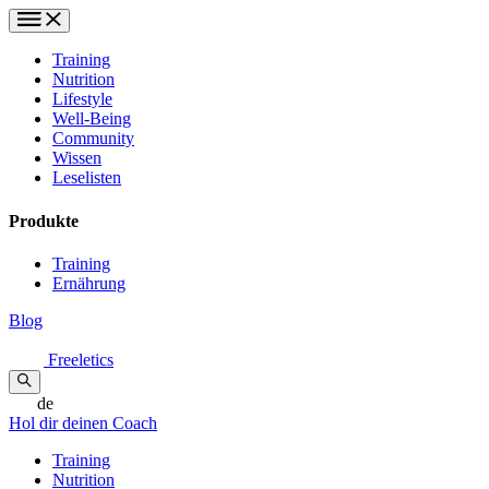
Training
Nutrition
Lifestyle
Well-Being
Community
Wissen
Leselisten
Produkte
Training
Ernährung
Blog
Freeletics
de
Hol dir deinen Coach
Training
Nutrition