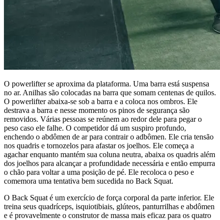
O powerlifter se aproxima da plataforma. Uma barra está suspensa
no ar. Anilhas são colocadas na barra que somam centenas de quilos.
O powerlifter abaixa-se sob a barra e a coloca nos ombros. Ele
destrava a barra e nesse momento os pinos de segurança são
removidos. Várias pessoas se reúnem ao redor dele para pegar o
peso caso ele falhe. O competidor dá um suspiro profundo,
enchendo o abdômen de ar para contrair o adbômen. Ele cria tensão
nos quadris e tornozelos para afastar os joelhos. Ele começa a
agachar enquanto mantém sua coluna neutra, abaixa os quadris além
dos joelhos para alcançar a profundidade necessária e então empurra
o chão para voltar a uma posição de pé. Ele recoloca o peso e
comemora uma tentativa bem sucedida no Back Squat.
O Back Squat é um exercício de força corporal da parte inferior. Ele
treina seus quadríceps, isquiotibiais, glúteos, panturrilhas e abdômen
e é provavelmente o construtor de massa mais eficaz para os quatro