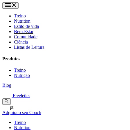
Treino
Nutrition
Estilo de vida
Bem-Estar
Comunidade
Ciência
Listas de Leitura
Produtos
Treino
Nutrição
Blog
Freeletics
pt
Adquira o seu Coach
Treino
Nutrition