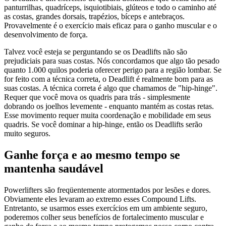
panturrilhas, quadríceps, isquiotibiais, glúteos e todo o caminho até
as costas, grandes dorsais, trapézios, bíceps e antebraços.
Provavelmente é o exercício mais eficaz para o ganho muscular e o
desenvolvimento de força.
Talvez você esteja se perguntando se os Deadlifts não são
prejudiciais para suas costas. Nós concordamos que algo tão pesado
quanto 1.000 quilos poderia oferecer perigo para a região lombar. Se
for feito com a técnica correta, o Deadlift é realmente bom para as
suas costas. A técnica correta é algo que chamamos de "hip-hinge".
Requer que você mova os quadris para trás - simplesmente
dobrando os joelhos levemente - enquanto mantém as costas retas.
Esse movimento requer muita coordenação e mobilidade em seus
quadris. Se você dominar a hip-hinge, então os Deadlifts serão
muito seguros.
Ganhe força e ao mesmo tempo se
mantenha saudável
Powerlifters são freqüentemente atormentados por lesões e dores.
Obviamente eles levaram ao extremo esses Compound Lifts.
Entretanto, se usarmos esses exercícios em um ambiente seguro,
poderemos colher seus benefícios de fortalecimento muscular e