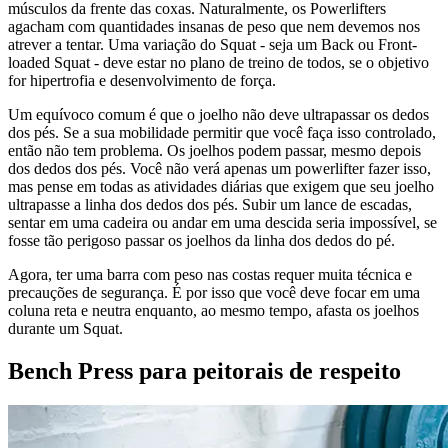
músculos da frente das coxas. Naturalmente, os Powerlifters
agacham com quantidades insanas de peso que nem devemos nos
atrever a tentar. Uma variação do Squat - seja um Back ou Front-
loaded Squat - deve estar no plano de treino de todos, se o objetivo
for hipertrofia e desenvolvimento de força.
Um equívoco comum é que o joelho não deve ultrapassar os dedos
dos pés. Se a sua mobilidade permitir que você faça isso controlado,
então não tem problema. Os joelhos podem passar, mesmo depois
dos dedos dos pés. Você não verá apenas um powerlifter fazer isso,
mas pense em todas as atividades diárias que exigem que seu joelho
ultrapasse a linha dos dedos dos pés. Subir um lance de escadas,
sentar em uma cadeira ou andar em uma descida seria impossível, se
fosse tão perigoso passar os joelhos da linha dos dedos do pé.
Agora, ter uma barra com peso nas costas requer muita técnica e
precauções de segurança. É por isso que você deve focar em uma
coluna reta e neutra enquanto, ao mesmo tempo, afasta os joelhos
durante um Squat.
Bench Press para peitorais de respeito