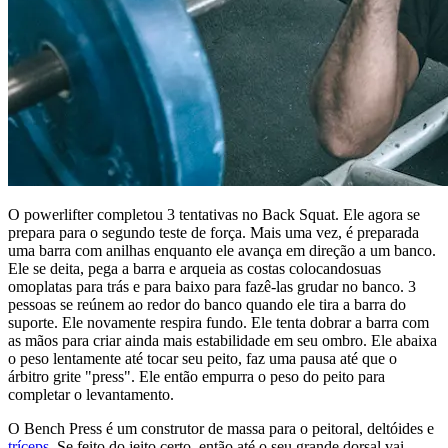
O powerlifter completou 3 tentativas no Back Squat. Ele agora se
prepara para o segundo teste de força. Mais uma vez, é preparada
uma barra com anilhas enquanto ele avança em direção a um banco.
Ele se deita, pega a barra e arqueia as costas colocandosuas
omoplatas para trás e para baixo para fazê-las grudar no banco. 3
pessoas se reúnem ao redor do banco quando ele tira a barra do
suporte. Ele novamente respira fundo. Ele tenta dobrar a barra com
as mãos para criar ainda mais estabilidade em seu ombro. Ele abaixa
o peso lentamente até tocar seu peito, faz uma pausa até que o
árbitro grite "press". Ele então empurra o peso do peito para
completar o levantamento.
O Bench Press é um construtor de massa para o peitoral, deltóides e
tríceps
. Se feito do jeito certo, então até o seu grande dorsal vai