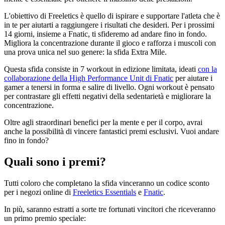
L'obiettivo di Freeletics è quello di ispirare e supportare l'atleta che è
in te per aiutarti a raggiungere i risultati che desideri. Per i prossimi
14 giorni, insieme a Fnatic, ti sfideremo ad andare fino in fondo.
Migliora la concentrazione durante il gioco e rafforza i muscoli con
una prova unica nel suo genere: la sfida Extra Mile.
Questa sfida consiste in 7 workout in edizione limitata, ideati
con la
collaborazione della High Performance Unit di Fnatic
per aiutare i
gamer a tenersi in forma e salire di livello. Ogni workout è pensato
per contrastare gli effetti negativi della sedentarietà e migliorare la
concentrazione.
Oltre agli straordinari benefici per la mente e per il corpo, avrai
anche la possibilità di vincere fantastici premi esclusivi. Vuoi andare
fino in fondo?
Quali sono i premi?
Tutti coloro che completano la sfida vinceranno un codice sconto
per i negozi online di
Freeletics Essentials
e
Fnatic
.
In più, saranno estratti a sorte tre fortunati vincitori che riceveranno
un primo premio speciale: