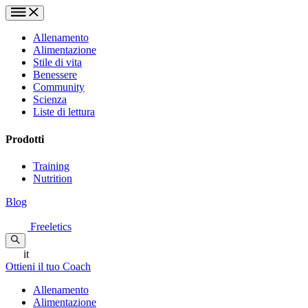
Allenamento
Alimentazione
Stile di vita
Benessere
Community
Scienza
Liste di lettura
Prodotti
Training
Nutrition
Blog
Freeletics
it
Ottieni il tuo Coach
Allenamento
Alimentazione