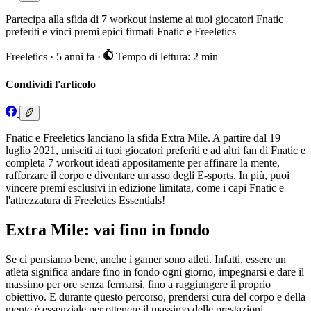
Partecipa alla sfida di 7 workout insieme ai tuoi giocatori Fnatic
preferiti e vinci premi epici firmati Fnatic e Freeletics
Freeletics
·
5 anni fa
·
Tempo di lettura: 2 min
Condividi l'articolo
Fnatic e Freeletics lanciano la sfida Extra Mile. A partire dal 19
luglio 2021, unisciti ai tuoi giocatori preferiti e ad altri fan di Fnatic e
completa 7 workout ideati appositamente per affinare la mente,
rafforzare il corpo e diventare un asso degli E-sports. In più, puoi
vincere premi esclusivi in edizione limitata, come i capi Fnatic e
l'attrezzatura di Freeletics Essentials!
Extra Mile: vai fino in fondo
Se ci pensiamo bene, anche i gamer sono atleti. Infatti, essere un
atleta significa andare fino in fondo ogni giorno, impegnarsi e dare il
massimo per ore senza fermarsi, fino a raggiungere il proprio
obiettivo. E durante questo percorso, prendersi cura del corpo e della
mente è essenziale per ottenere il massimo delle prestazioni.