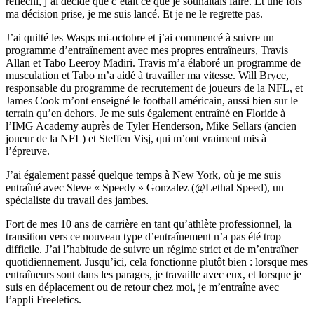
réfléchi, j’ai décidé que c’était ce que je souhaitais faire. Et une fois
ma décision prise, je me suis lancé. Et je ne le regrette pas.
J’ai quitté les Wasps mi-octobre et j’ai commencé à suivre un
programme d’entraînement avec mes propres entraîneurs, Travis
Allan et Tabo Leeroy Madiri. Travis m’a élaboré un programme de
musculation et Tabo m’a aidé à travailler ma vitesse. Will Bryce,
responsable du programme de recrutement de joueurs de la NFL, et
James Cook m’ont enseigné le football américain, aussi bien sur le
terrain qu’en dehors. Je me suis également entraîné en Floride à
l’IMG Academy auprès de Tyler Henderson, Mike Sellars (ancien
joueur de la NFL) et Steffen Visj, qui m’ont vraiment mis à
l’épreuve.
J’ai également passé quelque temps à New York, où je me suis
entraîné avec Steve « Speedy » Gonzalez (@Lethal Speed), un
spécialiste du travail des jambes.
Fort de mes 10 ans de carrière en tant qu’athlète professionnel, la
transition vers ce nouveau type d’entraînement n’a pas été trop
difficile. J’ai l’habitude de suivre un régime strict et de m’entraîner
quotidiennement. Jusqu’ici, cela fonctionne plutôt bien : lorsque mes
entraîneurs sont dans les parages, je travaille avec eux, et lorsque je
suis en déplacement ou de retour chez moi, je m’entraîne avec
l’appli Freeletics.