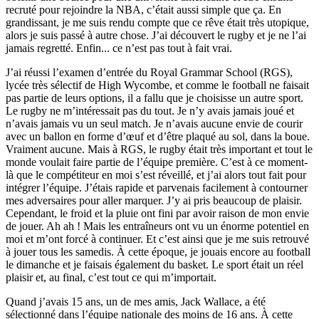
recruté pour rejoindre la NBA, c’était aussi simple que ça. En
grandissant, je me suis rendu compte que ce rêve était très utopique,
alors je suis passé à autre chose. J’ai découvert le rugby et je ne l’ai
jamais regretté. Enfin... ce n’est pas tout à fait vrai.
J’ai réussi l’examen d’entrée du Royal Grammar School (RGS),
lycée très sélectif de High Wycombe, et comme le football ne faisait
pas partie de leurs options, il a fallu que je choisisse un autre sport.
Le rugby ne m’intéressait pas du tout. Je n’y avais jamais joué et
n’avais jamais vu un seul match. Je n’avais aucune envie de courir
avec un ballon en forme d’œuf et d’être plaqué au sol, dans la boue.
Vraiment aucune. Mais à RGS, le rugby était très important et tout le
monde voulait faire partie de l’équipe première. C’est à ce moment-
là que le compétiteur en moi s’est réveillé, et j’ai alors tout fait pour
intégrer l’équipe. J’étais rapide et parvenais facilement à contourner
mes adversaires pour aller marquer. J’y ai pris beaucoup de plaisir.
Cependant, le froid et la pluie ont fini par avoir raison de mon envie
de jouer. Ah ah ! Mais les entraîneurs ont vu un énorme potentiel en
moi et m’ont forcé à continuer. Et c’est ainsi que je me suis retrouvé
à jouer tous les samedis. À cette époque, je jouais encore au football
le dimanche et je faisais également du basket. Le sport était un réel
plaisir et, au final, c’est tout ce qui m’importait.
Quand j’avais 15 ans, un de mes amis, Jack Wallace, a été
sélectionné dans l’équipe nationale des moins de 16 ans. À cette