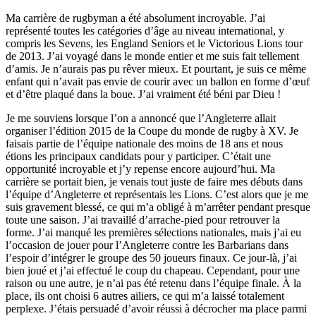
Ma carrière de rugbyman a été absolument incroyable. J’ai
représenté toutes les catégories d’âge au niveau international, y
compris les Sevens, les England Seniors et le Victorious Lions tour
de 2013. J’ai voyagé dans le monde entier et me suis fait tellement
d’amis. Je n’aurais pas pu rêver mieux. Et pourtant, je suis ce même
enfant qui n’avait pas envie de courir avec un ballon en forme d’œuf
et d’être plaqué dans la boue. J’ai vraiment été béni par Dieu !
Je me souviens lorsque l’on a annoncé que l’Angleterre allait
organiser l’édition 2015 de la Coupe du monde de rugby à XV. Je
faisais partie de l’équipe nationale des moins de 18 ans et nous
étions les principaux candidats pour y participer. C’était une
opportunité incroyable et j’y repense encore aujourd’hui. Ma
carrière se portait bien, je venais tout juste de faire mes débuts dans
l’équipe d’Angleterre et représentais les Lions. C’est alors que je me
suis gravement blessé, ce qui m’a obligé à m’arrêter pendant presque
toute une saison. J’ai travaillé d’arrache-pied pour retrouver la
forme. J’ai manqué les premières sélections nationales, mais j’ai eu
l’occasion de jouer pour l’Angleterre contre les Barbarians dans
l’espoir d’intégrer le groupe des 50 joueurs finaux. Ce jour-là, j’ai
bien joué et j’ai effectué le coup du chapeau. Cependant, pour une
raison ou une autre, je n’ai pas été retenu dans l’équipe finale. À la
place, ils ont choisi 6 autres ailiers, ce qui m’a laissé totalement
perplexe. J’étais persuadé d’avoir réussi à décrocher ma place parmi