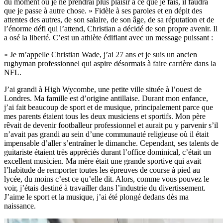
du moment où je ne prendrai plus plaisir à ce que je fais, il faudra
que je passe à autre chose. » Fidèle à ses paroles et en dépit des
attentes des autres, de son salaire, de son âge, de sa réputation et de
l’énorme défi qui l’attend, Christian a décidé de son propre avenir. Il
a osé la liberté. C’est un athlète édifiant avec un message puissant :
« Je m’appelle Christian Wade, j’ai 27 ans et je suis un ancien
rugbyman professionnel qui aspire désormais à faire carrière dans la
NFL.
J’ai grandi à High Wycombe, une petite ville située à l’ouest de
Londres. Ma famille est d’origine antillaise. Durant mon enfance,
j’ai fait beaucoup de sport et de musique, principalement parce que
mes parents étaient tous les deux musiciens et sportifs. Mon père
rêvait de devenir footballeur professionnel et aurait pu y parvenir s’il
n’avait pas grandi au sein d’une communauté religieuse où il était
impensable d’aller s’entraîner le dimanche. Cependant, ses talents de
guitariste étaient très appréciés durant l’office dominical, c’était un
excellent musicien. Ma mère était une grande sportive qui avait
l’habitude de remporter toutes les épreuves de course à pied au
lycée, du moins c’est ce qu’elle dit. Alors, comme vous pouvez le
voir, j’étais destiné à travailler dans l’industrie du divertissement.
J’aime le sport et la musique, j’ai été plongé dedans dès ma
naissance.