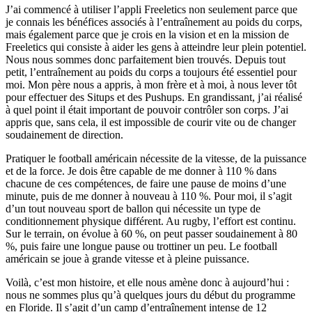
J’ai commencé à utiliser l’appli Freeletics non seulement parce que
je connais les bénéfices associés à l’entraînement au poids du corps,
mais également parce que je crois en la vision et en la mission de
Freeletics qui consiste à aider les gens à atteindre leur plein potentiel.
Nous nous sommes donc parfaitement bien trouvés. Depuis tout
petit, l’entraînement au poids du corps a toujours été essentiel pour
moi. Mon père nous a appris, à mon frère et à moi, à nous lever tôt
pour effectuer des Situps et des Pushups. En grandissant, j’ai réalisé
à quel point il était important de pouvoir contrôler son corps. J’ai
appris que, sans cela, il est impossible de courir vite ou de changer
soudainement de direction.
Pratiquer le football américain nécessite de la vitesse, de la puissance
et de la force. Je dois être capable de me donner à 110 % dans
chacune de ces compétences, de faire une pause de moins d’une
minute, puis de me donner à nouveau à 110 %. Pour moi, il s’agit
d’un tout nouveau sport de ballon qui nécessite un type de
conditionnement physique différent. Au rugby, l’effort est continu.
Sur le terrain, on évolue à 60 %, on peut passer soudainement à 80
%, puis faire une longue pause ou trottiner un peu. Le football
américain se joue à grande vitesse et à pleine puissance.
Voilà, c’est mon histoire, et elle nous amène donc à aujourd’hui :
nous ne sommes plus qu’à quelques jours du début du programme
en Floride. Il s’agit d’un camp d’entraînement intense de 12