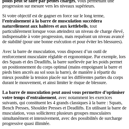
poids peut se faire par petites charges
, vous permettant une
progression sur mesure vers les niveaux supérieurs.
Si votre objectif est de gagner en force sur le long terme,
l’entraînement à la barre de musculation succèdera
naturellement aux haltères et aux kettlebells
, tout
particulièrement lorsque vous atteindrez un niveau de charge élevé,
indispensable à votre progression, mais requérant un niveau avancé
de stabilité (pour une bonne exécution et pour éviter les blessures).
Avec la barre de musculation, vous disposez d’un outil de
renforcement musculaire réglable et ergonomique. Par exemple, lors
des Squats et des Deadlifts, la barre surélevée par les poids permet
un positionnement du corps optimal (mains empoignant la barre et
pieds bien ancrés au sol sous la barre), de manière à répartir du
mieux possible la tension placée sur les différentes parties du corps
durant le mouvement, et ainsi limiter le risque de blessure.
La barre de musculation peut aussi vous permettre d’optimiser
votre temps d’entraînement
, avec notamment les exercices
suivants, qui constituent les 4 grands classiques à la barre : Squats,
Bench Presses, Shoulder Presses et Deadlifts. En utilisant la barre de
musculation, vous solliciterez plusieurs groupes musculaires
simultanément et intensivement, avec des possibilités de surcharge
progressive quasi illimitée.