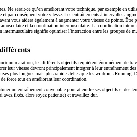
nes. Ne serait-ce qu’en améliorant votre technique, par exemple en utili
 et par conséquent votre vitesse. Les entraînements à intervalles augmen
avant vous aidera également à augmenter votre vitesse de pointe. Être pl
ramusculaire et la coordination intermusculaire. La coordination intram
on intermusculaire signifie optimiser l’interaction entre les groupes de 
différents
 un marathon, les différents objectifs requièrent énormément de travail
er leur vitesse devront principalement intégrer à leur entraînement des
courses plus longues mais plus rapides telles que les workouts Running. D
s de force tout en améliorant leur coordination.
biner un entraînement convenable pour atteindre ses objectifs et des tem
 avez fixés, alors soyez patient(e) et travaillez dur.