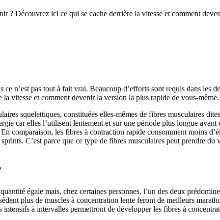
r ? Découvrez ici ce qui se cache derrière la vitesse et comment deven
 ce n’est pas tout à fait vrai. Beaucoup d’efforts sont requis dans les d
la vitesse et comment devenir la version la plus rapide de vous-même.
res squelettiques, constituées elles-mêmes de fibres musculaires dites «
e car elles l’utilisent lentement et sur une période plus longue avant d’
. En comparaison, les fibres à contraction rapide consomment moins d’én
es sprints. C’est parce que ce type de fibres musculaires peut prendre du
?
 quantité égale mais, chez certaines personnes, l’un des deux prédomin
ssèdent plus de muscles à concentration lente feront de meilleurs marath
ts intensifs à intervalles permettront de développer les fibres à concentr