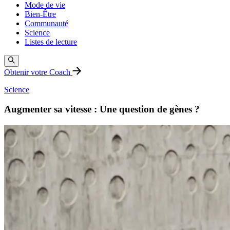
Mode de vie
Bien-Être
Communauté
Science
Listes de lecture
Obtenir votre Coach
Science
Augmenter sa vitesse : Une question de gènes ?