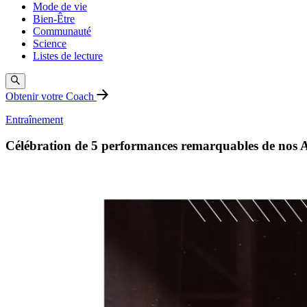
Mode de vie
Bien-Être
Communauté
Science
Listes de lecture
Obtenir votre Coach
Entraînement
Célébration de 5 performances remarquables de nos At