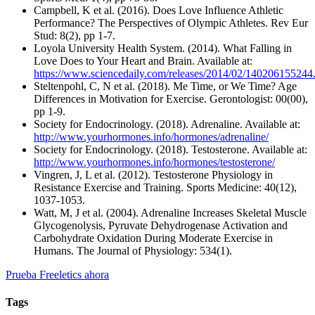
Campbell, K et al. (2016). Does Love Influence Athletic
Performance? The Perspectives of Olympic Athletes. Rev Eur
Stud: 8(2), pp 1-7.
Loyola University Health System. (2014). What Falling in
Love Does to Your Heart and Brain. Available at:
https://www.sciencedaily.com/releases/2014/02/140206155244
Steltenpohl, C, N et al. (2018). Me Time, or We Time? Age
Differences in Motivation for Exercise. Gerontologist: 00(00),
pp 1-9.
Society for Endocrinology. (2018). Adrenaline. Available at:
http://www.yourhormones.info/hormones/adrenaline/
Society for Endocrinology. (2018). Testosterone. Available at:
http://www.yourhormones.info/hormones/testosterone/
Vingren, J, L et al. (2012). Testosterone Physiology in
Resistance Exercise and Training. Sports Medicine: 40(12),
1037-1053.
Watt, M, J et al. (2004). Adrenaline Increases Skeletal Muscle
Glycogenolysis, Pyruvate Dehydrogenase Activation and
Carbohydrate Oxidation During Moderate Exercise in
Humans. The Journal of Physiology: 534(1).
Prueba Freeletics ahora
Tags