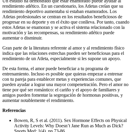
Un estudio ha demostrado que estar enamorado puede ayudar al
rendimiento atlético. En un cuestionario, los Atletas creían que su
rendimiento deportivo aumentaba si estaban enamorados. Los
Atletas profesionales se centran en los resultados beneficiosos de
progresar en su deporte y en el éxito que conlleva. Por tanto, cuando
estos Atletas se enamoran y se activa el sistema relacionado con la
motivación y las recompensas, su rendimiento atlético puede
aumentar o disminuir.
Gran parte de la literatura referente al amor y al rendimiento físico
indica que las relaciones estrechas pueden ser beneficiosas para el
rendimiento de un Atleta, especialmente si les supone un apoyo.
De esta forma, el amor puede beneficiar a tu programa de
entrenamiento. Incluso es posible que quieras empezar a entrenar
con tu pareja para establecer metas y experiencias comunes, que
pueden ayudar a lograr una mayor compenetración. Pero el amor no
tiene por qué ser romántico: el cariño y el apoyo de familiares y
amigos pueden fomentar la segregación de hormonas positivas, y
aumentar notablemente el rendimiento.
Referencias
Bowen, R, S et al. (2011). Sex Hormone Effects on Physical
Activity Levels: Why Doesn’t Jane Run as Much as Dick?
Sports Med: 1(4), pp 73-86.