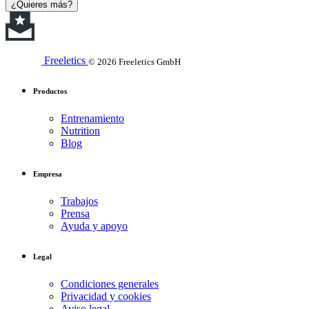
¿Quieres más?
Freeletics
© 2026 Freeletics GmbH
Productos
Entrenamiento
Nutrition
Blog
Empresa
Trabajos
Prensa
Ayuda y apoyo
Legal
Condiciones generales
Privacidad y cookies
Aviso legal