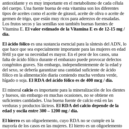
antioxidante y es muy importante en el metabolismo de cada célula
del cuerpo. Una fuente buena de esta vitamina son los diferentes
tipos de aceites como el aceite de girasol, aceite de oliva o aceite de
germen de trigo, que están muy ricos para aderezos de ensaladas.
Los frutos secos y las semillas son también buenas fuentes de
Vitamina E.
El valor estimado de la Vitamina E es de 12-15 mg /
día.
El ácido fólico
es una sustancia esencial para la síntesis del ADN, lo
que hace que sea especialmente importante para las mujeres en edad
fértil ya que su necesidad es mayor. En el peor de los casos, una
falta de ácido fólico durante el embarazo puede provocar defectos
congénitos graves. Sin embargo, independientemente de la edad y
del sexo, se debería garantizar una cantidad suficiente de ácido
fólico en la alimentación diaria comiendo mucha verdura verde,
hígado o soja.
El RDA del ácido fólico es de 400 mcg / día.
El mineral
calcio
es importante para la mineralización de los dientes
y huesos, sin embargo en muchas ocasiones, no se obtiene en
suficientes cantidades. Una buena fuente de calcio está en las
verduras y productos lácteos.
El RDA del calcio depende de la
edad y oscila entre 300 – 1200 mg / día.
El hierro
es un oligoelemento, cuyo RDA no se cumple en la
mayoría de los casos en las mujeres. El hierro es un oligoelemento