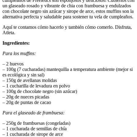
cumpleaños de Freeletics son esponjosos y deliciosos! Cubiertos con
un glaseado rosado y vibrante de chia con frambuesa y endulzados
con chocolate negro sin azúcar y sirope de arce, estos muffins son la
alternativa perfecta y saludable para sostener tu vela de cumpleaños.
Aquí te contamos cómo hacerlo y también cómo comerlo. Disfruta,
Atleta.
Ingredientes:
Para los muffins:
– 2 huevos
– 100g (7 cucharadas) mantequilla a temperatura ambiente (mejor si
es ecológica y sin sal)
– 150g de avellanas molidas
– 1 cucharilla de levadura en polvo
– 100g de chocolate negro (sin azúcar)
– 20g de nueces picadas
– 20g de puntas de cacao
Para el glaseado de frambuesa:
– 250g de frambuesas (congeladas)
– 1 cucharada de semillas de chía
– 1 cucharada de sirope de arce