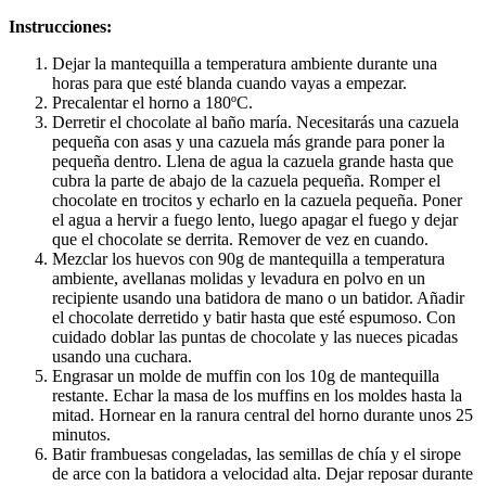
Instrucciones:
Dejar la mantequilla a temperatura ambiente durante una
horas para que esté blanda cuando vayas a empezar.
Precalentar el horno a 180ºC.
Derretir el chocolate al baño maría. Necesitarás una cazuela
pequeña con asas y una cazuela más grande para poner la
pequeña dentro. Llena de agua la cazuela grande hasta que
cubra la parte de abajo de la cazuela pequeña. Romper el
chocolate en trocitos y echarlo en la cazuela pequeña. Poner
el agua a hervir a fuego lento, luego apagar el fuego y dejar
que el chocolate se derrita. Remover de vez en cuando.
Mezclar los huevos con 90g de mantequilla a temperatura
ambiente, avellanas molidas y levadura en polvo en un
recipiente usando una batidora de mano o un batidor. Añadir
el chocolate derretido y batir hasta que esté espumoso. Con
cuidado doblar las puntas de chocolate y las nueces picadas
usando una cuchara.
Engrasar un molde de muffin con los 10g de mantequilla
restante. Echar la masa de los muffins en los moldes hasta la
mitad. Hornear en la ranura central del horno durante unos 25
minutos.
Batir frambuesas congeladas, las semillas de chía y el sirope
de arce con la batidora a velocidad alta. Dejar reposar durante