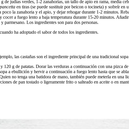
 g de judías verdes, 1-2 zanahorias, un tallo de apio en rama, media cebo
pancetta
en tiras (se puede sustituir por beicon o tocineta) y sofreír en
 poco la zanahoria y el apio, y dejar rehogar durante 1-2 minutos. Reb
n y cocer a fuego lento a baja temperatura durante 15-20 minutos. Añadir
l y parmesano. Los ingredientes son para dos personas.
 cuando ha adoptado el sabor de todos los ingredientes.
ejemplo, las castañas son el ingrediente principal de una tradicional sop
io y 120 g de patatas. Dorar las verduras a continuación con una pizca 
opa a ebullición y hervir a continuación a fuego lento hasta que se abla
 Quien no tenga una batidora de mano, también puede meterla en una li
iones de pan tostado o ligeramente frito o salteado en aceite o en ma