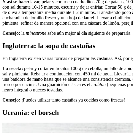
Y así se hace:
lavar, pelar y cortar en cuadraditos 70 g de patatas, 100
con sal durante 10-15 minutos, escurrir y dejar enfriar. Cortar 50 g de
de oliva a temperatura media durante 1-2 minutos. Ir añadiendo poco a
cucharadita de tomillo fresco y una hoja de laurel. Llevar a ebullició
pimienta, refinar de manera opcional con una cáscara de limón, pereji
Consejo:
la
minestrone
sabe aún mejor al día siguiente de prepararla,
Inglaterra: la sopa de castañas
En Inglaterra existen varias formas de preparar las castañas. Así, por 
La receta:
pelar y cortar en trocitos 100 g de cebolla, un tallo de ap
sal y pimienta. Rebajar a continuación con 450 ml de agua. Llevar la s
una batidora de mano hasta que se alcance una consistencia cremosa.
fresco por encima. Una guarnición clásica es el
croûton
(pequeñas porc
negro integral o nueces tostadas.
Consejo:
¡Puedes utilizar tanto castañas ya cocidas como frescas!
Ucrania: el borsch