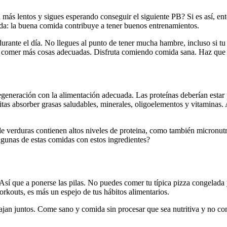
 más lentos y sigues esperando conseguir el siguiente PB? Si es así, en
rda: la buena comida contribuye a tener buenos entrenamientos.
urante el día. No llegues al punto de tener mucha hambre, incluso si tu 
comer más cosas adecuadas. Disfruta comiendo comida sana. Haz que sea
generación con la alimentación adecuada. Las proteínas deberían estar
s absorber grasas saludables, minerales, oligoelementos y vitaminas. As
s de verduras contienen altos niveles de proteina, como también micronut
gunas de estas comidas con estos ingredientes?
 Así que a ponerse las pilas. No puedes comer tu típica pizza congelada
orkouts, es más un espejo de tus hábitos alimentarios.
jan juntos. Come sano y comida sin procesar que sea nutritiva y no con